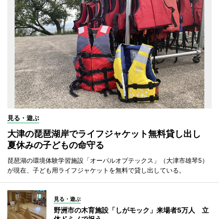
見る・遊ぶ
大津の琵琶湖岸でライフジャケット無料貸し出し
夏休みの子どもの命守る
琵琶湖の環境体験学習施設「オーパルオプテックス」（大津市雄琴5）
が現在、子ども用ライフジャケットを無料で貸し出している。
見る・遊ぶ
野洲市の木育施設「しがモック」来場者5万人 立
体ドミノで祝う