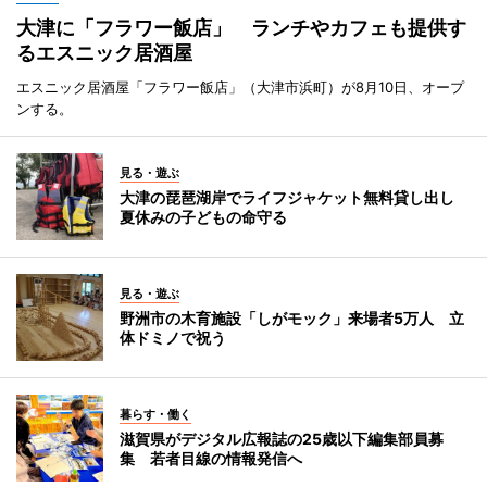
大津に「フラワー飯店」 ランチやカフェも提供す
るエスニック居酒屋
エスニック居酒屋「フラワー飯店」（大津市浜町）が8月10日、オープ
ンする。
見る・遊ぶ
大津の琵琶湖岸でライフジャケット無料貸し出し
夏休みの子どもの命守る
見る・遊ぶ
野洲市の木育施設「しがモック」来場者5万人 立
体ドミノで祝う
暮らす・働く
滋賀県がデジタル広報誌の25歳以下編集部員募
集 若者目線の情報発信へ