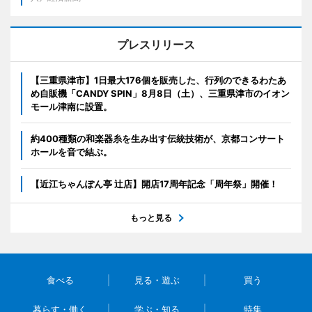
プレスリリース
【三重県津市】1日最大176個を販売した、行列のできるわたあ
め自販機「CANDY SPIN」8月8日（土）、三重県津市のイオン
モール津南に設置。
約400種類の和楽器糸を生み出す伝統技術が、京都コンサート
ホールを音で結ぶ。
【近江ちゃんぽん亭 辻店】開店17周年記念「周年祭」開催！
もっと見る
食べる
見る・遊ぶ
買う
暮らす・働く
学ぶ・知る
特集