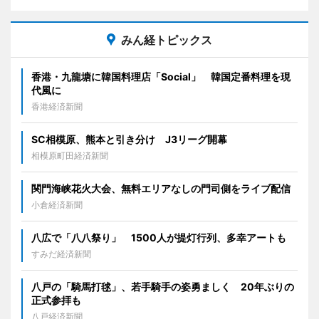
みん経トピックス
香港・九龍塘に韓国料理店「Social」 韓国定番料理を現
代風に
香港経済新聞
SC相模原、熊本と引き分け J3リーグ開幕
相模原町田経済新聞
関門海峡花火大会、無料エリアなしの門司側をライブ配信
小倉経済新聞
八広で「八八祭り」 1500人が提灯行列、多幸アートも
すみだ経済新聞
八戸の「騎馬打毬」、若手騎手の姿勇ましく 20年ぶりの
正式参拝も
八戸経済新聞