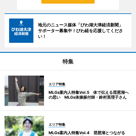
地元のニュース媒体「びわ湖大津経済新聞」
サポーター募集中！びわ経を応援してくださ
い！
特集
エリア特集
MLGs案内人特集Vol.5 体で伝える琵琶湖へ
の思い MLGs体操振付師・鈴村英理子さん
エリア特集
MLGs案内人特集Vol.4 琵琶湖とつながる