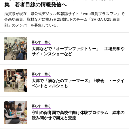
集 若者目線の情報発信へ
滋賀県が現在、県公式デジタル広報誌サイト「web滋賀プラスワン」で
企画や編集、取材などに携わる25歳以下のチーム「SHIGA U25 編集
部」のメンバーを募集している。
暮らす・働く
大津などで「オープンファクトリー」 工場見学や
サイエンスショーなど
暮らす・働く
大津で「陽なたのファーマーズ」上映会 トークイ
ベントとマルシェも
暮らす・働く
守山の保育園で高校生向け体験プログラム 絵本の
読み聞かせで園児と交流