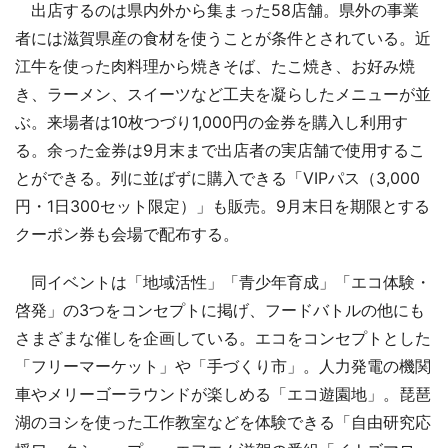
出店するのは県内外から集まった58店舗。県外の事業
者には滋賀県産の食材を使うことが条件とされている。近
江牛を使った肉料理から焼きそば、たこ焼き、お好み焼
き、ラーメン、スイーツなど工夫を凝らしたメニューが並
ぶ。来場者は10枚つづり1,000円の金券を購入し利用す
る。余った金券は9月末まで出店者の実店舗で使用するこ
とができる。列に並ばずに購入できる「VIPパス（3,000
円・1日300セット限定）」も販売。9月末日を期限とする
クーポン券も会場で配布する。
同イベントは「地域活性」「青少年育成」「エコ体験・
啓発」の3つをコンセプトに掲げ、フードバトルの他にも
さまざまな催しを企画している。エコをコンセプトとした
「フリーマーケット」や「手づくり市」。人力発電の機関
車やメリーゴーラウンドが楽しめる「エコ遊園地」。琵琶
湖のヨシを使った工作教室などを体験できる「自由研究応