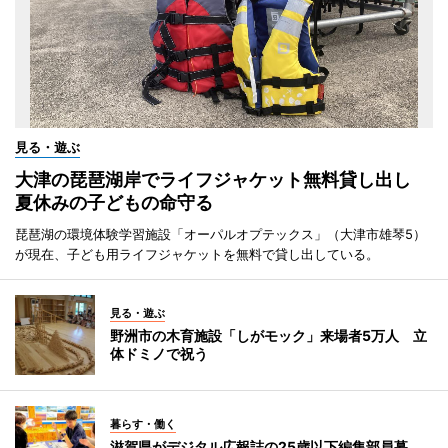
見る・遊ぶ
大津の琵琶湖岸でライフジャケット無料貸し出し
夏休みの子どもの命守る
琵琶湖の環境体験学習施設「オーパルオプテックス」（大津市雄琴5）
が現在、子ども用ライフジャケットを無料で貸し出している。
見る・遊ぶ
野洲市の木育施設「しがモック」来場者5万人 立
体ドミノで祝う
暮らす・働く
滋賀県がデジタル広報誌の25歳以下編集部員募