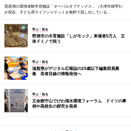
琵琶湖の環境体験学習施設「オーパルオプテックス」（大津市雄琴5）
が現在、子ども用ライフジャケットを無料で貸し出している。
学ぶ・知る
野洲市の木育施設「しがモック」来場者5万人 立
体ドミノで祝う
学ぶ・知る
滋賀県がデジタル広報誌の25歳以下編集部員募
集 若者目線の情報発信へ
学ぶ・知る
立命館守山でびわ湖水環境フォーラム ドイツの事
例や高校生の探究を発表