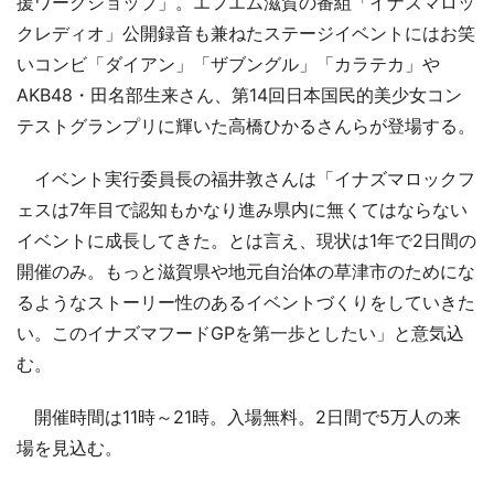
援ワークショップ」。エフエム滋賀の番組「イナズマロッ
クレディオ」公開録音も兼ねたステージイベントにはお笑
いコンビ「ダイアン」「ザブングル」「カラテカ」や
AKB48・田名部生来さん、第14回日本国民的美少女コン
テストグランプリに輝いた高橋ひかるさんらが登場する。
イベント実行委員長の福井敦さんは「イナズマロックフ
ェスは7年目で認知もかなり進み県内に無くてはならない
イベントに成長してきた。とは言え、現状は1年で2日間の
開催のみ。もっと滋賀県や地元自治体の草津市のためにな
るようなストーリー性のあるイベントづくりをしていきた
い。このイナズマフードGPを第一歩としたい」と意気込
む。
開催時間は11時～21時。入場無料。2日間で5万人の来
場を見込む。