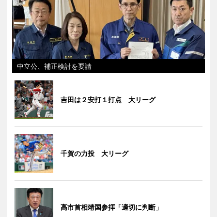
中立公、補正検討を要請
吉田は２安打１打点 大リーグ
千賀の力投 大リーグ
高市首相靖国参拝「適切に判断」