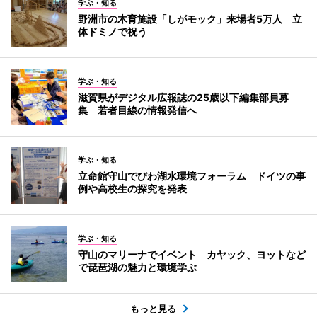
学ぶ・知る
野洲市の木育施設「しがモック」来場者5万人 立
体ドミノで祝う
学ぶ・知る
滋賀県がデジタル広報誌の25歳以下編集部員募
集 若者目線の情報発信へ
学ぶ・知る
立命館守山でびわ湖水環境フォーラム ドイツの事
例や高校生の探究を発表
学ぶ・知る
守山のマリーナでイベント カヤック、ヨットなど
で琵琶湖の魅力と環境学ぶ
もっと見る