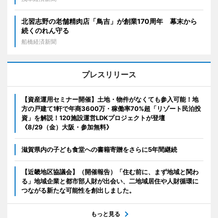
北習志野の老舗精肉店「鳥吉」が創業170周年 幕末から
続くのれん守る
船橋経済新聞
プレスリリース
【資産運用セミナー開催】土地・物件がなくても参入可能！地
方の戸建て1軒で年商3600万・稼働率70%超「リゾート民泊投
資」を解説！120施設運営LDKプロジェクトが登壇
《8/29（金）大阪・参加無料》
滋賀県内の子ども食堂への書籍寄贈をさらに5年間継続
【近畿地区協議会】（開催報告）「住む前に、まず地域と関わ
る」地域企業と都市部人財が出会い、二地域居住や人財循環に
つながる新たな可能性を創出しました。
もっと見る