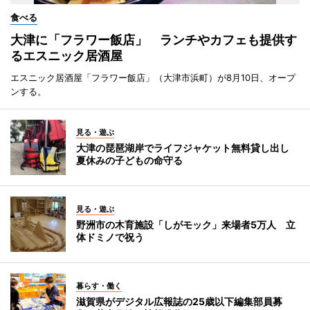
食べる
大津に「フラワー飯店」 ランチやカフェも提供す
るエスニック居酒屋
エスニック居酒屋「フラワー飯店」（大津市浜町）が8月10日、オープ
ンする。
見る・遊ぶ
大津の琵琶湖岸でライフジャケット無料貸し出し
夏休みの子どもの命守る
見る・遊ぶ
野洲市の木育施設「しがモック」来場者5万人 立
体ドミノで祝う
暮らす・働く
滋賀県がデジタル広報誌の25歳以下編集部員募