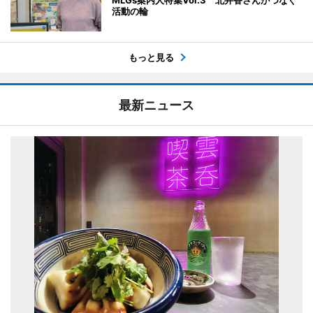
MLGs案内人特集Vol.3 北井香さんがつなぐ
活動の輪
もっと見る
最新ニュース