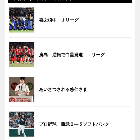
喜ぶ植中 Ｊリーグ
鹿島、逆転で白星発進 Ｊリーグ
あいさつされる悠仁さま
プロ野球・西武２―５ソフトバンク