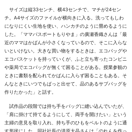
サイズは縦33センチ、横43センチで、マチが24セン
チ。A4サイズのファイルが横向きに入る。洗ってもしわ
になりにくい生地を使い、ハンカチのように畳めるように
した。「ママパスポートもりやま」の廣瀬香織さんは「最
近のママはかばんが小さくなっているので、そこに入らな
いといけない。大きな買い物をするときは、エコバッグや
エコバスケットを持っていくが、ふと立ち寄ったコンビニ
や薬局でエコバッグが無くて困ることがある。授業参観の
ときに書類を配られてかばんに入らず困ることもある。そ
んなときにいつでもぱっと出せて、品のあるサブバッグを
作りたかった」と話す。
試作品の段階では持ち手をバッグに縫い込んでいたが、
「肩に掛けて持てるようにして、両手を開けたい」という
主婦の意見を取り入れ、持ち手のひもをベルトのように通
す形状にした。同社社長の清原大晶さんは「のれんを作っ