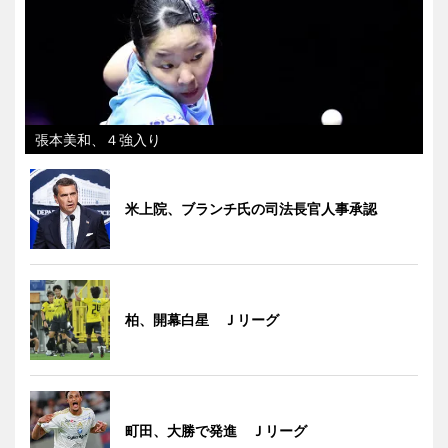
張本美和、４強入り
米上院、ブランチ氏の司法長官人事承認
柏、開幕白星 Ｊリーグ
町田、大勝で発進 Ｊリーグ