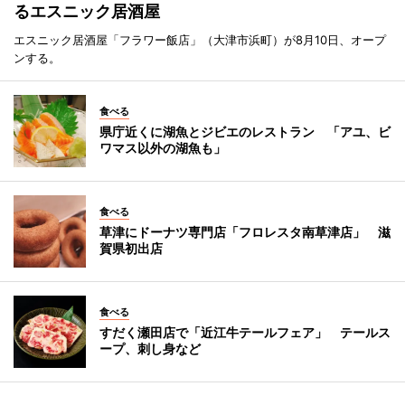
るエスニック居酒屋
エスニック居酒屋「フラワー飯店」（大津市浜町）が8月10日、オープ
ンする。
食べる
県庁近くに湖魚とジビエのレストラン 「アユ、ビ
ワマス以外の湖魚も」
食べる
草津にドーナツ専門店「フロレスタ南草津店」 滋
賀県初出店
食べる
すだく瀬田店で「近江牛テールフェア」 テールス
ープ、刺し身など