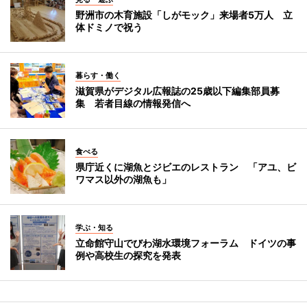
野洲市の木育施設「しがモック」来場者5万人 立
体ドミノで祝う
暮らす・働く
滋賀県がデジタル広報誌の25歳以下編集部員募
集 若者目線の情報発信へ
食べる
県庁近くに湖魚とジビエのレストラン 「アユ、ビ
ワマス以外の湖魚も」
学ぶ・知る
立命館守山でびわ湖水環境フォーラム ドイツの事
例や高校生の探究を発表