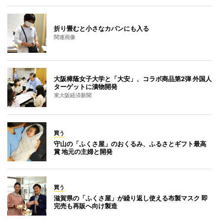
折り畳むと小さなカバンにも入る
関連画像
大阪樟蔭女子大学と「大安」、コラボ商品第2弾 外国人
ターゲットに漬物開発
東大阪経済新聞
買う
守山の「ふくさ屋」のおくるみ、ふるさとギフト最高
賞 地元の主婦と開発
買う
滋賀県の「ふくさ屋」が繰り返し使える布製マスク 即
完売も再販へ向け製造