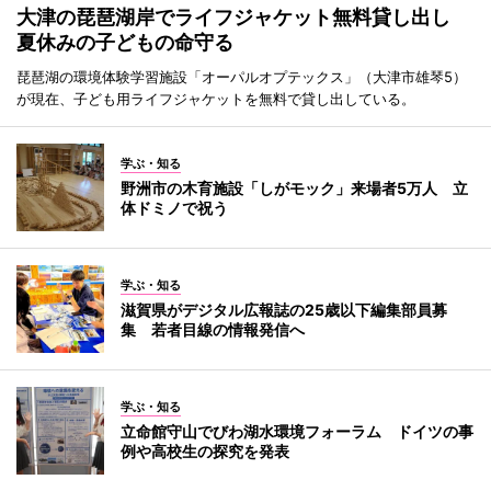
大津の琵琶湖岸でライフジャケット無料貸し出し
夏休みの子どもの命守る
琵琶湖の環境体験学習施設「オーパルオプテックス」（大津市雄琴5）
が現在、子ども用ライフジャケットを無料で貸し出している。
学ぶ・知る
野洲市の木育施設「しがモック」来場者5万人 立
体ドミノで祝う
学ぶ・知る
滋賀県がデジタル広報誌の25歳以下編集部員募
集 若者目線の情報発信へ
学ぶ・知る
立命館守山でびわ湖水環境フォーラム ドイツの事
例や高校生の探究を発表