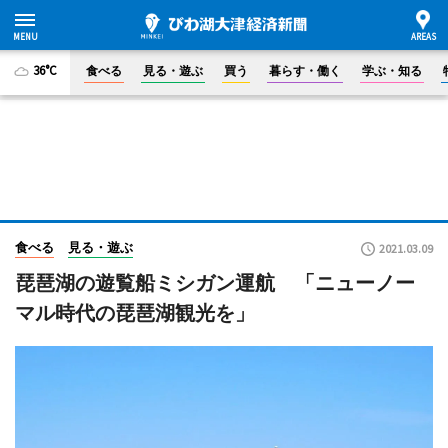
36°C
食べる
見る・遊ぶ
買う
暮らす・働く
学ぶ・知る
食べる
見る・遊ぶ
2021.03.09
琵琶湖の遊覧船ミシガン運航 「ニューノー
マル時代の琵琶湖観光を」