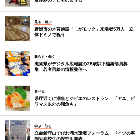
見る・遊ぶ
野洲市の木育施設「しがモック」来場者5万人 立
体ドミノで祝う
暮らす・働く
滋賀県がデジタル広報誌の25歳以下編集部員募
集 若者目線の情報発信へ
食べる
県庁近くに湖魚とジビエのレストラン 「アユ、ビ
ワマス以外の湖魚も」
学ぶ・知る
立命館守山でびわ湖水環境フォーラム ドイツの事
例や高校生の探究を発表