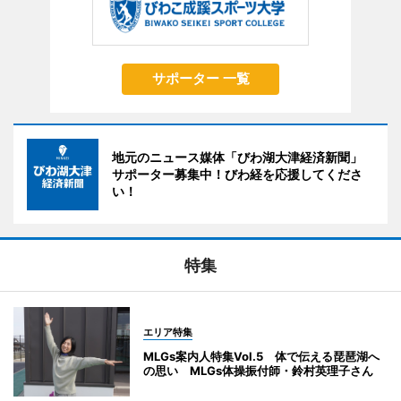
サポーター 一覧
地元のニュース媒体「びわ湖大津経済新聞」
サポーター募集中！びわ経を応援してくださ
い！
特集
エリア特集
MLGs案内人特集Vol.5 体で伝える琵琶湖へ
の思い MLGs体操振付師・鈴村英理子さん