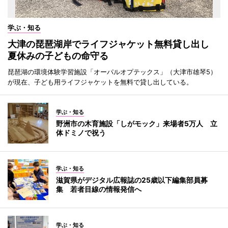
学ぶ・知る
大津の琵琶湖岸でライフジャケット無料貸し出し
夏休みの子どもの命守る
琵琶湖の環境体験学習施設「オーパルオプテックス」（大津市雄琴5）
が現在、子ども用ライフジャケットを無料で貸し出している。
学ぶ・知る
野洲市の木育施設「しがモック」来場者5万人 立
体ドミノで祝う
学ぶ・知る
滋賀県がデジタル広報誌の25歳以下編集部員募
集 若者目線の情報発信へ
学ぶ・知る