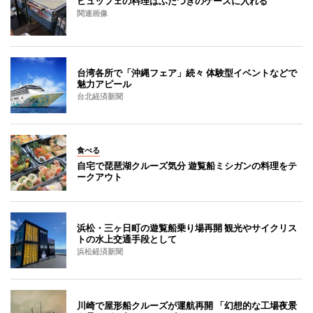
ビュッフェの料理はふたつきのケースに入れる
関連画像
台湾各所で「沖縄フェア」続々 体験型イベントなどで
魅力アピール
台北経済新聞
食べる
自宅で琵琶湖クルーズ気分 遊覧船ミシガンの料理をテ
ークアウト
浜松・三ヶ日町の遊覧船乗り場再開 観光やサイクリス
トの水上交通手段として
浜松経済新聞
川崎で屋形船クルーズが運航再開 「幻想的な工場夜景