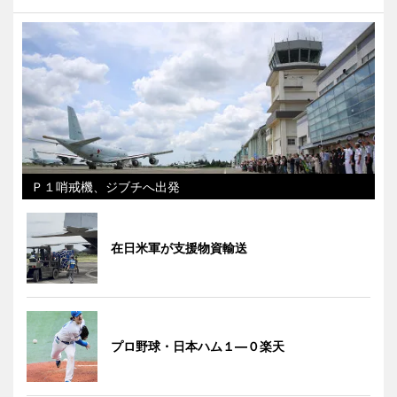
Ｐ１哨戒機、ジブチへ出発
在日米軍が支援物資輸送
プロ野球・日本ハム１―０楽天