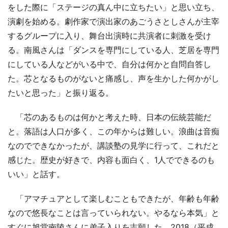
をした際に「ステージの真ん中に立ちたい」と思い立ち、
演劇を始める。劇作家で演出家のあごうさとしさんが主宰
するグループに入り、舞台出演時に共演者に刺激を受け
る。南風さんは「ダンスを専門にしている人、芝居を専門
にしている人などがいる中で、自分は何かと自問自答し
た。芯となるものがないと痛感し、声を生かした何かがし
たいと思った」と振り返る。
「芯のあるものは何かと考えた時、日本の伝統芸能だ
と。落語は人口が多く、この年からは難しい。浪曲は音痴
なのでできなかったが、講談塾の見学に行って、これだと
感じた。歴史が好きで、内容も面白く、1人でできるのも
いい」と話す。
「アマチュアとして楽しむこともできたが、年齢も年齢
なので悠長なことは言っていられない。やるなら本気」と
すぐに旭堂南陵さんに弟子入りを志願した。2018（平成