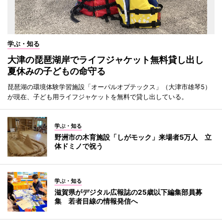
学ぶ・知る
大津の琵琶湖岸でライフジャケット無料貸し出し
夏休みの子どもの命守る
琵琶湖の環境体験学習施設「オーパルオプテックス」（大津市雄琴5）
が現在、子ども用ライフジャケットを無料で貸し出している。
学ぶ・知る
野洲市の木育施設「しがモック」来場者5万人 立
体ドミノで祝う
学ぶ・知る
滋賀県がデジタル広報誌の25歳以下編集部員募
集 若者目線の情報発信へ