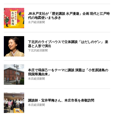
JR水戸支社が「歴史講談 水戸漫遊」企画 現代と江戸時
代の地図使いまち歩き
水戸経済新聞
下北沢のライブハウスで立体講談「はだしのゲン」 楽
器と人形で演出
下北沢経済新聞
本庄で塙保己一をテーマに講談 演題は「小笠原諸島の
我国帰属由来」
本庄経済新聞
講談師・宝井琴梅さん、本庄市長を表敬訪問
本庄経済新聞