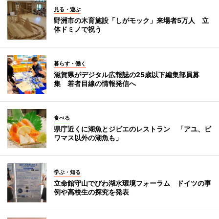
見る・遊ぶ
野洲市の木育施設「しがモック」来場者5万人 立
体ドミノで祝う
暮らす・働く
滋賀県がデジタル広報誌の25歳以下編集部員募
集 若者目線の情報発信へ
食べる
県庁近くに湖魚とジビエのレストラン 「アユ、ビ
ワマス以外の湖魚も」
学ぶ・知る
立命館守山でびわ湖水環境フォーラム ドイツの事
例や高校生の探究を発表