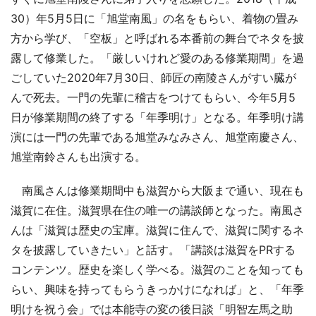
30）年5月5日に「旭堂南風」の名をもらい、着物の畳み
方から学び、「空板」と呼ばれる本番前の舞台でネタを披
露して修業した。「厳しいけれど愛のある修業期間」を過
ごしていた2020年7月30日、師匠の南陵さんがすい臓が
んで死去。一門の先輩に稽古をつけてもらい、今年5月5
日が修業期間の終了する「年季明け」となる。年季明け講
演には一門の先輩である旭堂みなみさん、旭堂南慶さん、
旭堂南鈴さんも出演する。
南風さんは修業期間中も滋賀から大阪まで通い、現在も
滋賀に在住。滋賀県在住の唯一の講談師となった。南風さ
んは「滋賀は歴史の宝庫。滋賀に住んで、滋賀に関するネ
タを披露していきたい」と話す。「講談は滋賀をPRする
コンテンツ。歴史を楽しく学べる。滋賀のことを知っても
らい、興味を持ってもらうきっかけになれば」と、「年季
明けを祝う会」では本能寺の変の後日談「明智左馬之助