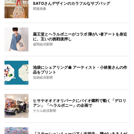
SATOさんデザインのカラフルなサブバッグ
関連画像
薬王堂とヘラルボニーがコラボ 障がい者アートを身近
に、互いの挑戦後押し
盛岡経済新聞
池袋にシェアリング傘 アーティスト・小林覚さんの作
品をプリント
池袋経済新聞
ヒサヤオオドオリパークにバイオ燃料で動く「デロリ
アン」 「ヘラルボニー」の企画で
サカエ経済新聞
「ステーションミュージアム吉祥寺」 障がいある人が