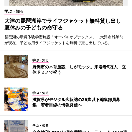
学ぶ・知る
大津の琵琶湖岸でライフジャケット無料貸し出し
夏休みの子どもの命守る
琵琶湖の環境体験学習施設「オーパルオプテックス」（大津市雄琴5）
が現在、子ども用ライフジャケットを無料で貸し出している。
学ぶ・知る
野洲市の木育施設「しがモック」来場者5万人 立
体ドミノで祝う
学ぶ・知る
滋賀県がデジタル広報誌の25歳以下編集部員募
集 若者目線の情報発信へ
学ぶ・知る