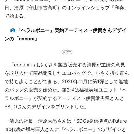
日、清原（守山市古高町）のオンラインショップ「和奏」
で始まる。
「ヘラルボニー」契約アーティスト伊賀さんデザイ
ンの「coconi」
［広告］
「coconi」はふくさを製造販売する清原が主婦の意見
を取り入れて商品開発したエコバッグで、小さく折り畳ん
で持ち歩くことができる。2020年11月に第1弾として無地
のバッグの販売を始めた。第2弾は福祉実験ユニット「ヘ
ラルボニー」が契約するアーティスト伊賀敢男留さんと
SATOさんのデザインをプリントした。
清原の社長、清原大晶さんは「SDGs発信拠点のFuture
lab代表の増村匡人さんに『ヘラルボニー』のデザインと