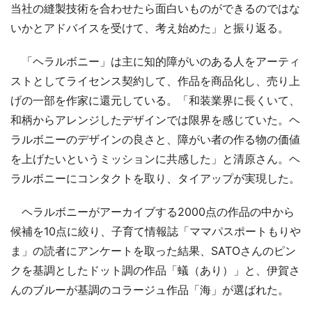
当社の縫製技術を合わせたら面白いものができるのではな
いかとアドバイスを受けて、考え始めた」と振り返る。
「ヘラルボニー」は主に知的障がいのある人をアーティ
ストとしてライセンス契約して、作品を商品化し、売り上
げの一部を作家に還元している。「和装業界に長くいて、
和柄からアレンジしたデザインでは限界を感じていた。ヘ
ラルボニーのデザインの良さと、障がい者の作る物の価値
を上げたいというミッションに共感した」と清原さん。ヘ
ラルボニーにコンタクトを取り、タイアップが実現した。
ヘラルボニーがアーカイブする2000点の作品の中から
候補を10点に絞り、子育て情報誌「ママパスポートもりや
ま」の読者にアンケートを取った結果、SATOさんのピン
クを基調としたドット調の作品「蟻（あり）」と、伊賀さ
んのブルーが基調のコラージュ作品「海」が選ばれた。