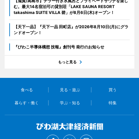
【滋賀/高島市】チラー付き水風呂とプライベートサウナを楽し
む。最大14名宿泊可の貸別荘「LAKE SAUNA RESORT
takashima SUITE VILLA 碧」が8月6日(木)オープン！
【天下一品】『天下一品 田町店』が2026年8月10日(月)にグラ
ンドオープン！
『びわこ半導体構想 技報』創刊号 発行のお知らせ
もっと見る
食べる
見る・遊ぶ
買う
暮らす・働く
学ぶ・知る
特集