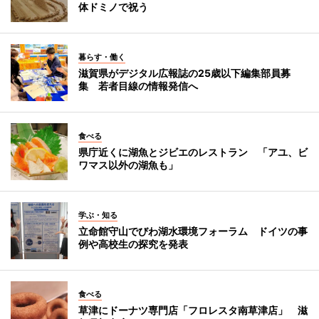
体ドミノで祝う
暮らす・働く
滋賀県がデジタル広報誌の25歳以下編集部員募
集 若者目線の情報発信へ
食べる
県庁近くに湖魚とジビエのレストラン 「アユ、ビ
ワマス以外の湖魚も」
学ぶ・知る
立命館守山でびわ湖水環境フォーラム ドイツの事
例や高校生の探究を発表
食べる
草津にドーナツ専門店「フロレスタ南草津店」 滋