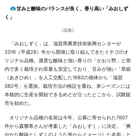
甘みと酸味のバランスが良く、香り高い「みおしず
く」
［広告］
「みおしずく」は、滋賀県農業技術振興センターが
2016（平成28）年から開発に取り組んできたイチゴのオ
リジナル品種。適度な酸味と強い香りの「かおり野」と県
内で多く栽培され収量も安定しており、甘みが強い「章姫
（あきひめ）」を人工交配した1682の個体から「滋賀
SB2号」を選抜。栽培方法の検証を重ね、来シーズンには
本格的に生産を開始できるめどが立ったとこから、試験販
売を始めた。
オリジナル品種の名前は今年、公募に寄せられた7607
件から森響希さんが考案した「みおしずく」に決定。「爽
やかな酸味としずくのような形からイメージした名前」と