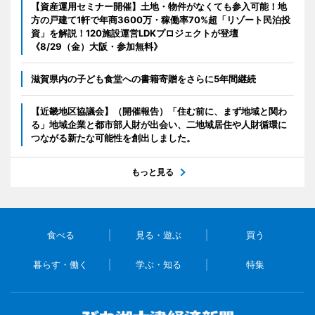
【資産運用セミナー開催】土地・物件がなくても参入可能！地
方の戸建て1軒で年商3600万・稼働率70%超「リゾート民泊投
資」を解説！120施設運営LDKプロジェクトが登壇
《8/29（金）大阪・参加無料》
滋賀県内の子ども食堂への書籍寄贈をさらに5年間継続
【近畿地区協議会】（開催報告）「住む前に、まず地域と関わ
る」地域企業と都市部人財が出会い、二地域居住や人財循環に
つながる新たな可能性を創出しました。
もっと見る
食べる
見る・遊ぶ
買う
暮らす・働く
学ぶ・知る
特集