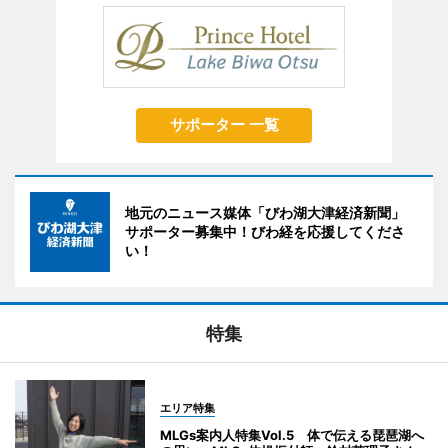
サポーター 一覧
地元のニュース媒体「びわ湖大津経済新聞」
サポーター募集中！びわ経を応援してくださ
い！
特集
エリア特集
MLGs案内人特集Vol.5 体で伝える琵琶湖へ