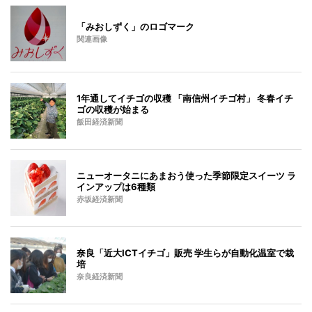
「みおしずく」のロゴマーク
関連画像
1年通してイチゴの収穫 「南信州イチゴ村」 冬春イチ
ゴの収穫が始まる
飯田経済新聞
ニューオータニにあまおう使った季節限定スイーツ ラ
インアップは6種類
赤坂経済新聞
奈良「近大ICTイチゴ」販売 学生らが自動化温室で栽
培
奈良経済新聞