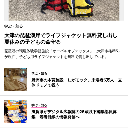
学ぶ・知る
大津の琵琶湖岸でライフジャケット無料貸し出し
夏休みの子どもの命守る
琵琶湖の環境体験学習施設「オーパルオプテックス」（大津市雄琴5）
が現在、子ども用ライフジャケットを無料で貸し出している。
学ぶ・知る
野洲市の木育施設「しがモック」来場者5万人 立
体ドミノで祝う
学ぶ・知る
滋賀県がデジタル広報誌の25歳以下編集部員募
集 若者目線の情報発信へ