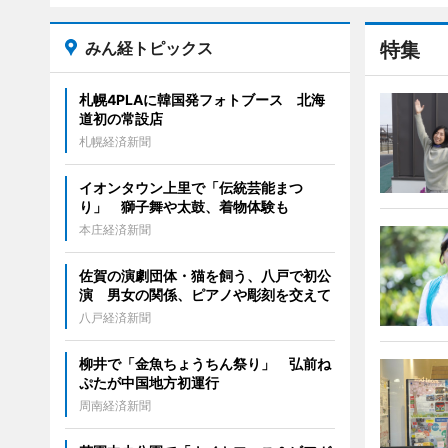
みん経トピックス
特集
札幌4PLAに韓国発フォトブース 北海
道初の常設店
札幌経済新聞
イオンタウン上里で「伝統芸能まつ
り」 獅子舞や太鼓、着物体験も
本庄経済新聞
佐賀の演劇団体・猫を飼う、八戸で初公
演 男女の関係、ピアノや彫刻を交えて
八戸経済新聞
柳井で「金魚ちょうちん祭り」 弘前ね
ぷたが中国地方初運行
周南経済新聞