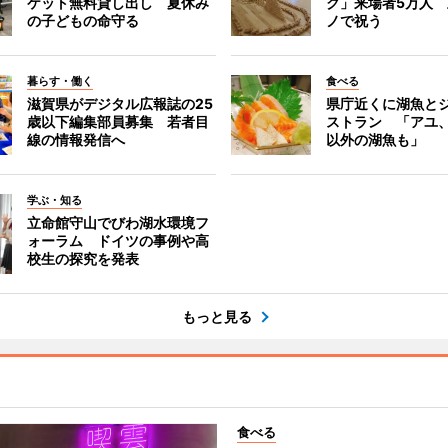
ケット無料貸し出し 夏休み
ク」来場者5万人
の子どもの命守る
ノで祝う
暮らす・働く
食べる
滋賀県がデジタル広報誌の25
県庁近くに湖魚と
歳以下編集部員募集 若者目
ストラン 「アユ
線の情報発信へ
以外の湖魚も」
学ぶ・知る
立命館守山でびわ湖水環境フ
ォーラム ドイツの事例や高
校生の探究を発表
もっと見る
食べる