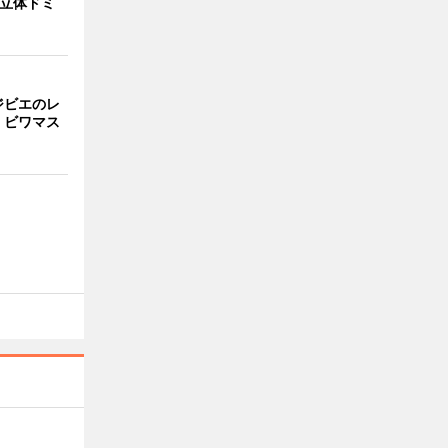
 立体ドミ
ジビエのレ
、ビワマス