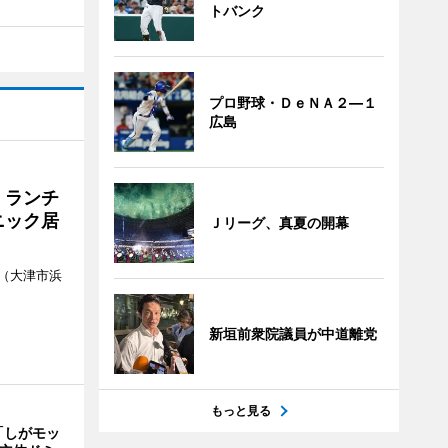
トバンク
プロ野球・ＤｅＮＡ２―１
広島
 ランチ
ニック居
Ｊリーグ、真夏の開幕
（大津市浜
新垣前衆院議員が中道離党
もっと見る
「しがモッ