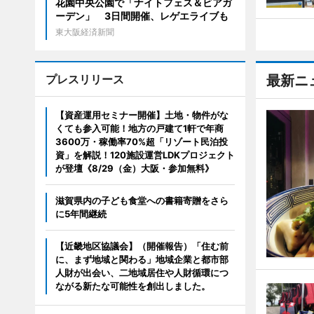
花園中央公園で「ナイトフェス＆ビアガ
ーデン」 3日間開催、レゲエライブも
東大阪経済新聞
プレスリリース
最新ニ
【資産運用セミナー開催】土地・物件がな
くても参入可能！地方の戸建て1軒で年商
3600万・稼働率70%超「リゾート民泊投
資」を解説！120施設運営LDKプロジェクト
が登壇《8/29（金）大阪・参加無料》
滋賀県内の子ども食堂への書籍寄贈をさら
に5年間継続
【近畿地区協議会】（開催報告）「住む前
に、まず地域と関わる」地域企業と都市部
人財が出会い、二地域居住や人財循環につ
ながる新たな可能性を創出しました。