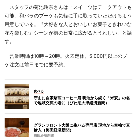
スタッフの菊池玲奈さんは「スイーツはテークアウトも
可能。和バラのブーケも気軽に手に取っていただけるよう
用意している。『大好きな人とおいしいお菓子ときれいな
花を楽しむ』シーンが街の日常に広がるとうれしい」と話
す。
営業時間は10時～20時。火曜定休。5,000円以上のブー
ケ注文は前日までに要予約。
食べる
守山に自家焙煎コーヒー店 明治から続く「米安」の名
で地域交流の場に（びわ湖大津経済新聞）
グランフロント大阪に生ハム専門店 現地から空輸で直
輸入（梅田経済新聞）
梅田経済新聞