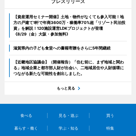
プレスリリース
【資産運用セミナー開催】土地・物件がなくても参入可能！地
方の戸建て1軒で年商3600万・稼働率70%超「リゾート民泊投
資」を解説！120施設運営LDKプロジェクトが登壇
《8/29（金）大阪・参加無料》
滋賀県内の子ども食堂への書籍寄贈をさらに5年間継続
【近畿地区協議会】（開催報告）「住む前に、まず地域と関わ
る」地域企業と都市部人財が出会い、二地域居住や人財循環に
つながる新たな可能性を創出しました。
もっと見る
食べる
見る・遊ぶ
買う
暮らす・働く
学ぶ・知る
特集