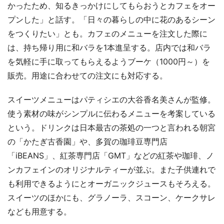
かったため、知るきっかけにしてもらおうとカフェをオー
プンした」と話す。「日々の暮らしの中に花のあるシーン
をつくりたい」とも。カフェのメニューを注文した際に
は、持ち帰り用に和バラを1本進呈する。店内では和バラ
を気軽に手に取ってもらえるようブーケ（1000円～）を
販売。用途に合わせての注文にも対応する。
スイーツメニューはパティシエの大谷香名美さんが監修。
使う素材の味がシンプルに伝わるメニューを考案している
という。ドリンクは日本最古の茶処の一つと言われる朝宮
の「かたぎ古香園」や、多賀の珈琲豆専門店
「iBEANS」、紅茶専門店「GMT」などの紅茶や珈琲、ノ
ンカフェインのオリジナルティーが並ぶ。また子供連れで
も利用できるようにとオーガニックジュースもそろえる。
スイーツのほかにも、グラノーラ、スコーン、ケークサレ
なども用意する。