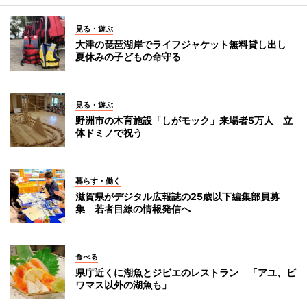
見る・遊ぶ
大津の琵琶湖岸でライフジャケット無料貸し出し
夏休みの子どもの命守る
見る・遊ぶ
野洲市の木育施設「しがモック」来場者5万人 立
体ドミノで祝う
暮らす・働く
滋賀県がデジタル広報誌の25歳以下編集部員募
集 若者目線の情報発信へ
食べる
県庁近くに湖魚とジビエのレストラン 「アユ、ビ
ワマス以外の湖魚も」