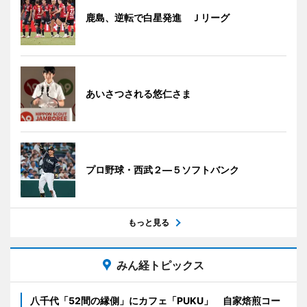
鹿島、逆転で白星発進 Ｊリーグ
あいさつされる悠仁さま
プロ野球・西武２―５ソフトバンク
もっと見る
みん経トピックス
八千代「52間の縁側」にカフェ「PUKU」 自家焙煎コー