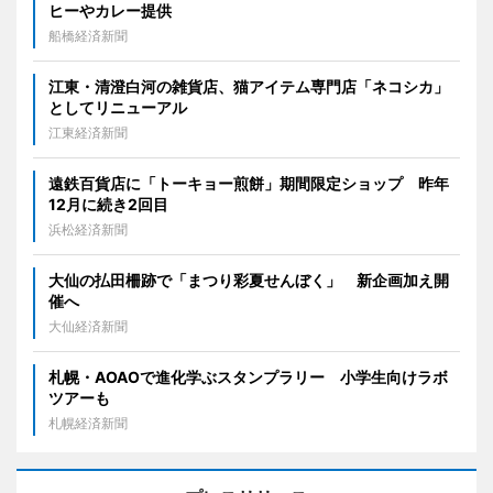
ヒーやカレー提供
船橋経済新聞
江東・清澄白河の雑貨店、猫アイテム専門店「ネコシカ」
としてリニューアル
江東経済新聞
遠鉄百貨店に「トーキョー煎餅」期間限定ショップ 昨年
12月に続き2回目
浜松経済新聞
大仙の払田柵跡で「まつり彩夏せんぼく」 新企画加え開
催へ
大仙経済新聞
札幌・AOAOで進化学ぶスタンプラリー 小学生向けラボ
ツアーも
札幌経済新聞