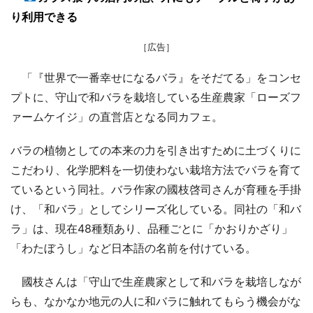
り利用できる
［広告］
「『世界で一番幸せになるバラ』をそだてる」をコンセ
プトに、守山で和バラを栽培している生産農家「ローズフ
ァームケイジ」の直営店となる同カフェ。
バラの植物としての本来の力を引き出すために土づくりに
こだわり、化学肥料を一切使わない栽培方法でバラを育て
ているという同社。バラ作家の國枝啓司さんが育種を手掛
け、「和バラ」としてシリーズ化している。同社の「和バ
ラ」は、現在48種類あり、品種ごとに「かおりかざり」
「わたぼうし」など日本語の名前を付けている。
國枝さんは「守山で生産農家として和バラを栽培しなが
らも、なかなか地元の人に和バラに触れてもらう機会がな