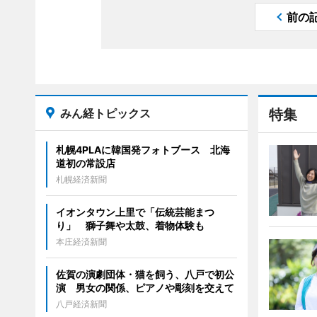
前の
みん経トピックス
特集
札幌4PLAに韓国発フォトブース 北海
道初の常設店
札幌経済新聞
イオンタウン上里で「伝統芸能まつ
り」 獅子舞や太鼓、着物体験も
本庄経済新聞
佐賀の演劇団体・猫を飼う、八戸で初公
演 男女の関係、ピアノや彫刻を交えて
八戸経済新聞