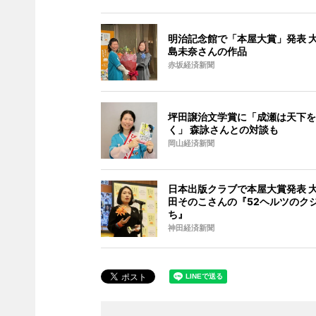
明治記念館で「本屋大賞」発表 
島未奈さんの作品
赤坂経済新聞
坪田譲治文学賞に「成瀬は天下を
く」 森詠さんとの対談も
岡山経済新聞
日本出版クラブで本屋大賞発表 
田そのこさんの『52ヘルツのク
ち』
神田経済新聞