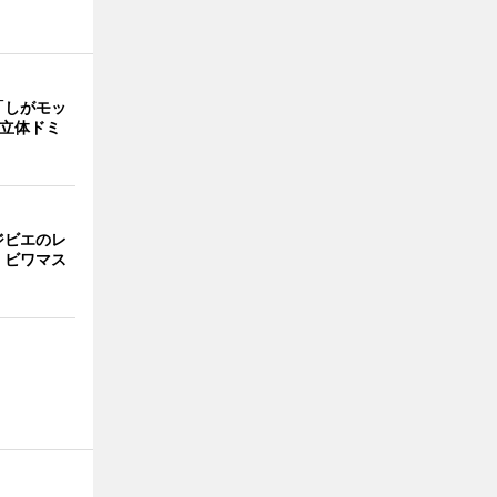
「しがモッ
 立体ドミ
ジビエのレ
、ビワマス