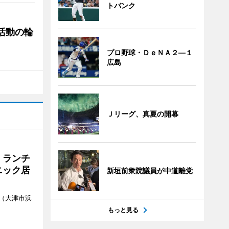
トバンク
ぐ活動の輪
プロ野球・ＤｅＮＡ２―１
広島
Ｊリーグ、真夏の開幕
 ランチ
ニック居
新垣前衆院議員が中道離党
（大津市浜
もっと見る