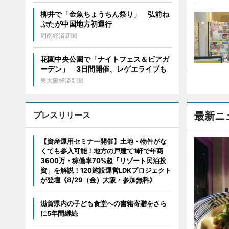
柳井で「金魚ちょうちん祭り」 弘前ね
ぷたが中国地方初運行
周南経済新聞
花園中央公園で「ナイトフェス＆ビアガ
ーデン」 3日間開催、レゲエライブも
東大阪経済新聞
プレスリリース
最新ニ
【資産運用セミナー開催】土地・物件がな
くても参入可能！地方の戸建て1軒で年商
3600万・稼働率70%超「リゾート民泊投
資」を解説！120施設運営LDKプロジェクト
が登壇《8/29（金）大阪・参加無料》
滋賀県内の子ども食堂への書籍寄贈をさら
に5年間継続