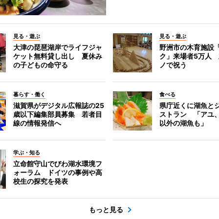
見る・遊ぶ
見る・遊ぶ
大津の琵琶湖岸でライフジャ
野洲市の木育施設
ケット無料貸し出し 夏休み
ク」来場者5万人
の子どもの命守る
ノで祝う
暮らす・働く
食べる
滋賀県がデジタル広報誌の25
県庁近くに湖魚と
歳以下編集部員募集 若者目
ストラン 「アユ
線の情報発信へ
以外の湖魚も」
学ぶ・知る
立命館守山でびわ湖水環境フ
ォーラム ドイツの事例や高
校生の探究を発表
もっと見る