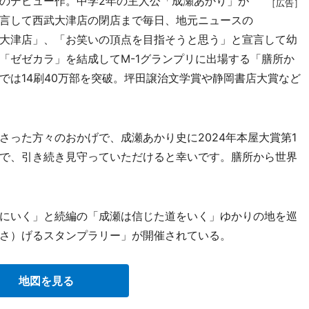
のデビュー作。中学2年の主人公「成瀬あかり」が
［広告］
言して西武大津店の閉店まで毎日、地元ニュースの
大津店」、「お笑いの頂点を目指そうと思う」と宣言して幼
「ゼゼカラ」を結成してM-1グランプリに出場する「膳所か
では14刷40万部を突破。坪田譲治文学賞や静岡書店大賞など
った方々のおかげで、成瀬あかり史に2024年本屋大賞第1
で、引き続き見守っていただけると幸いです。膳所から世界
にいく」と続編の「成瀬は信じた道をいく」ゆかりの地を巡
さ）げるスタンプラリー」が開催されている。
地図を見る