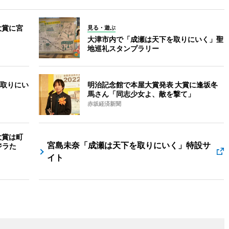
大賞に宮
見る・遊ぶ
大津市内で「成瀬は天下を取りにいく」聖
地巡礼スタンプラリー
取りにい
明治記念館で本屋大賞発表 大賞に逢坂冬
馬さん「同志少女よ、敵を撃て」
赤坂経済新聞
大賞は町
宮島未奈「成瀬は天下を取りにいく」特設サ
ジラた
イト