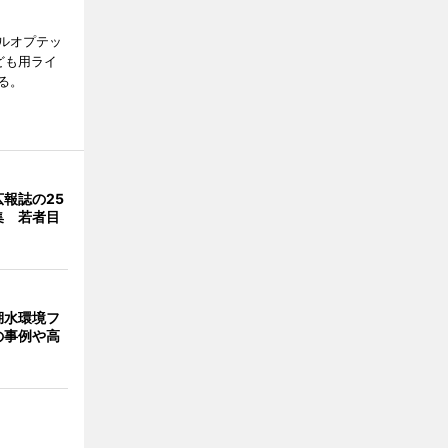
ルオプテッ
ども用ライ
る。
報誌の25
集 若者目
湖水環境フ
の事例や高