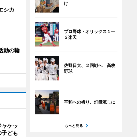
け
「エシカ
プロ野球・オリックス１―
３楽天
ぐ活動の輪
佐野日大、２回戦へ 高校
野球
平和への祈り、灯籠流しに
ジャケッ
もっと見る
の子ども