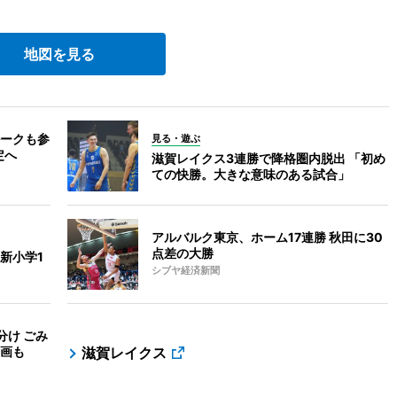
地図を見る
ルークも参
見る・遊ぶ
定へ
滋賀レイクス3連勝で降格圏内脱出 「初め
ての快勝。大きな意味のある試合」
アルバルク東京、ホーム17連勝 秋田に30
点差の大勝
新小学1
シブヤ経済新聞
分け ごみ
画も
滋賀レイクス