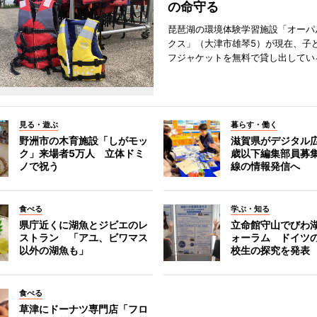
の命守る
琵琶湖の環境体験学習施設「オーパ
クス」（大津市雄琴5）が現在、子
フジャケットを無料で貸し出してい
見る・遊ぶ
暮らす・働く
野洲市の木育施設「しがモッ
滋賀県がデジタル広
ク」来場者5万人 立体ドミ
歳以下編集部員募
ノで祝う
線の情報発信へ
食べる
学ぶ・知る
県庁近くに湖魚とジビエのレ
立命館守山でびわ
ストラン 「アユ、ビワマス
ォーラム ドイツ
以外の湖魚も」
校生の探究を発表
食べる
草津にドーナツ専門店「フロ