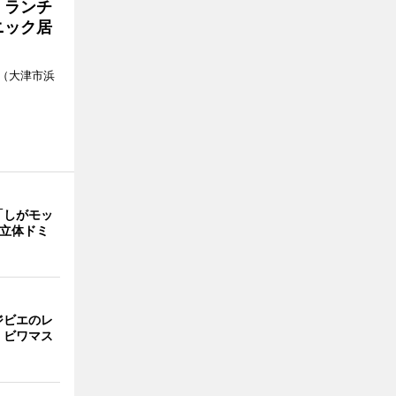
 ランチ
ニック居
（大津市浜
「しがモッ
 立体ドミ
ジビエのレ
、ビワマス