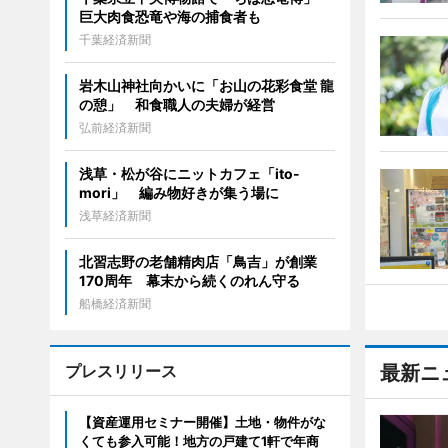
巨大肉食恐竜や海の捕食者も
千葉経済新聞
岩木山神社向かいに「お山の花彩食堂 龍
の憩」 和食職人の夫婦が経営
弘前経済新聞
浅草・松が谷にニットカフェ「ito-
mori」 編み物好きが集う場に
浅草経済新聞
北習志野の老舗精肉店「鳥吉」が創業
170周年 幕末から続くのれん守る
船橋経済新聞
プレスリリース
最新ニ
【資産運用セミナー開催】土地・物件がな
くても参入可能！地方の戸建て1軒で年商