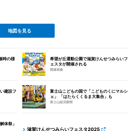
地図を見る
催時の様
希望が丘運動公園で滋賀けんせつみらいフ
ェスタが開催される
関連画像
い建設フ
富士山こどもの国で「こどものくにマルシ
ェ」 「はたらくくるま大集合」も
富士山経済新聞
解体祭」
滋賀けんせつみらいフェスタ2025