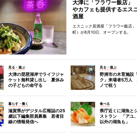
大津に「フラワー飯店」
やカフェも提供するエス
酒屋
エスニック居酒屋「フラワー飯店」
町）が8月10日、オープンする。
見る・遊ぶ
見る・遊ぶ
大津の琵琶湖岸でライフジャ
野洲市の木育施設
ケット無料貸し出し 夏休み
ク」来場者5万人
の子どもの命守る
ノで祝う
暮らす・働く
食べる
滋賀県がデジタル広報誌の25
県庁近くに湖魚と
歳以下編集部員募集 若者目
ストラン 「アユ
線の情報発信へ
以外の湖魚も」