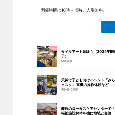
開催時間は10時～15時。入場無料。
タイルアート体験も（2024年開
子）
関連画像
天神で子ども向けイベント「みら
ェスタ」 重機の操作体験など
天神経済新聞
藤原のロータスケアセンターで「
福祉施設解体を機に地域と交流