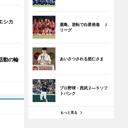
「エシカ
鹿島、逆転で白星発進 Ｊ
リーグ
あいさつされる悠仁さま
ぐ活動の輪
プロ野球・西武２―５ソフ
トバンク
もっと見る