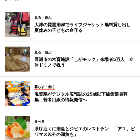
見る・遊ぶ
大津の琵琶湖岸でライフジャケット無料貸し出し
夏休みの子どもの命守る
見る・遊ぶ
野洲市の木育施設「しがモック」来場者5万人 立
体ドミノで祝う
暮らす・働く
滋賀県がデジタル広報誌の25歳以下編集部員募
集 若者目線の情報発信へ
食べる
県庁近くに湖魚とジビエのレストラン 「アユ、ビ
ワマス以外の湖魚も」