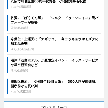
八広で町名誕生60周年祝賀会 小池都知事も祝福
すみだ経済新聞
佐賀に「ばくてん屋」 「シルク・ドゥ・ソレイユ」元パ
フォーマーが指導
佐賀経済新聞
今帰仁・上運天に「ナギッコ」 島ラッキョウやモズクの
加工品販売
やんばる経済新聞
沼津「淡島ホテル」が夏限定イベント イラストサービス
や星空観望会など
沼津経済新聞
墨田区役所、「令和8年8月8日婚」 300人超が婚姻届、
開庁前から長い列
すみだ経済新聞
プレスリリース