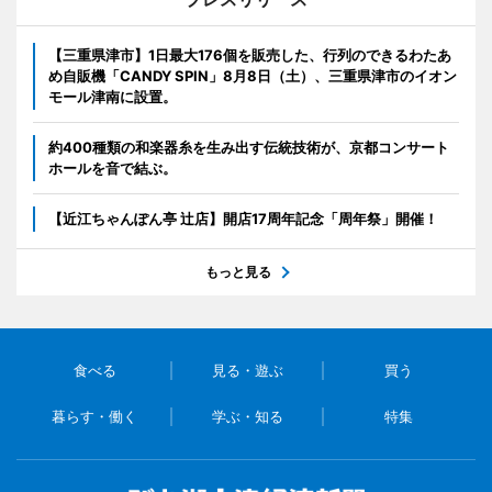
【三重県津市】1日最大176個を販売した、行列のできるわたあ
め自販機「CANDY SPIN」8月8日（土）、三重県津市のイオン
モール津南に設置。
約400種類の和楽器糸を生み出す伝統技術が、京都コンサート
ホールを音で結ぶ。
【近江ちゃんぽん亭 辻店】開店17周年記念「周年祭」開催！
もっと見る
食べる
見る・遊ぶ
買う
暮らす・働く
学ぶ・知る
特集