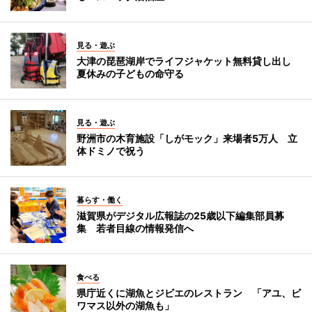
見る・遊ぶ
大津の琵琶湖岸でライフジャケット無料貸し出し
夏休みの子どもの命守る
見る・遊ぶ
野洲市の木育施設「しがモック」来場者5万人 立
体ドミノで祝う
暮らす・働く
滋賀県がデジタル広報誌の25歳以下編集部員募
集 若者目線の情報発信へ
食べる
県庁近くに湖魚とジビエのレストラン 「アユ、ビ
ワマス以外の湖魚も」