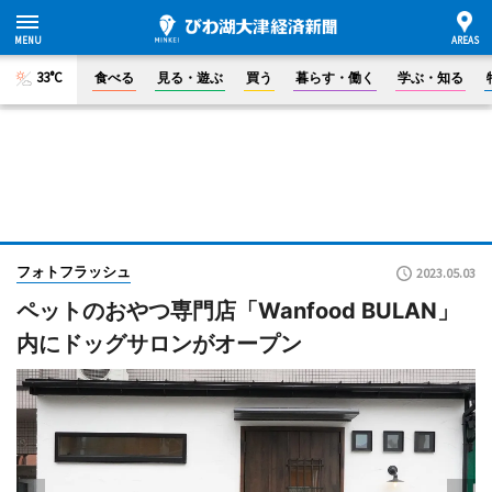
33°C
食べる
見る・遊ぶ
買う
暮らす・働く
学ぶ・知る
フォトフラッシュ
2023.05.03
ペットのおやつ専門店「Wanfood BULAN」
内にドッグサロンがオープン