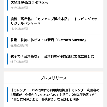
ズ登壇 映画コラボ花火も
今治経済新聞
浜松・高丘北に「カフェロブ浜松本店」 トッピングでオ
リジナルパンケーキ
浜松経済新聞
香港・啓徳に仏ビストロ新店「Bistrot's Suzette」
香港経済新聞
銚子で「台湾茶坊」 台湾料理や雑貨通じ文化に親しむ
銚子経済新聞
プレスリリース
【カレンダー・DMに関する利用実態調査】カレンダー利用者の
4割超が「企業からのもらいもの」を活用。DMは半数近くが
「自分に関係がある・特典付き」なら読むと回答