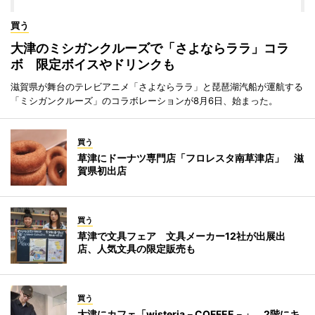
買う
大津のミシガンクルーズで「さよならララ」コラ
ボ 限定ボイスやドリンクも
滋賀県が舞台のテレビアニメ「さよならララ」と琵琶湖汽船が運航する
「ミシガンクルーズ」のコラボレーションが8月6日、始まった。
買う
草津にドーナツ専門店「フロレスタ南草津店」 滋
賀県初出店
買う
草津で文具フェア 文具メーカー12社が出展出
店、人気文具の限定販売も
買う
大津にカフェ「wisteria－COFFEE－」 2階にキ