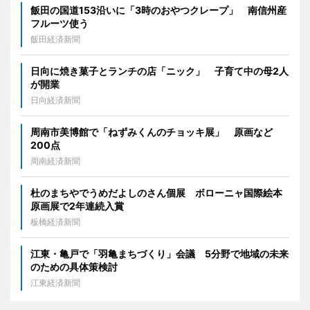
飯田の国道153沿いに「3時のおやつクレープ」 南信州産
フルーツ使う
飯田経済新聞
日向に焼き菓子とランチの店「ニック」 子育て中の母2人
が開業
日向経済新聞
周南市美博館で「ねずみくんのチョッキ展」 原画など
200点
周南経済新聞
杜のまちやでうめだよしのさん個展 ボローニャ国際絵本
原画展で2年連続入賞
板橋経済新聞
江東・亀戸で「羽亀まちづくり」会議 5分野で地域の未来
のための具体策検討
江東経済新聞