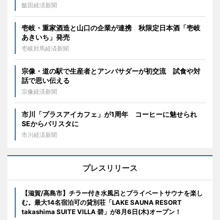
飯田経済新聞
壱岐・重家酒造と山口の企業が連携 秋限定日本酒「壱岐
あきいち」発売
壱岐対馬経済新聞
宗像・道の駅で生産者とアンバサダーが初交流 試食や対
話で思い伝える
宗像経済新聞
市川「プラスアイカフェ」が1周年 コーヒーに魅せられ
SEからバリスタに
市川経済新聞
プレスリリース
【滋賀/高島市】チラー付き水風呂とプライベートサウナを楽し
む。最大14名宿泊可の貸別荘「LAKE SAUNA RESORT
takashima SUITE VILLA 碧」が8月6日(木)オープン！