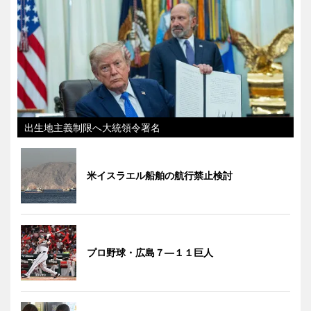
出生地主義制限へ大統領令署名
米イスラエル船舶の航行禁止検討
プロ野球・広島７―１１巨人