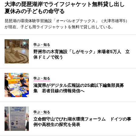
大津の琵琶湖岸でライフジャケット無料貸し出し
夏休みの子どもの命守る
琵琶湖の環境体験学習施設「オーパルオプテックス」（大津市雄琴5）
が現在、子ども用ライフジャケットを無料で貸し出している。
学ぶ・知る
野洲市の木育施設「しがモック」来場者5万人 立
体ドミノで祝う
学ぶ・知る
滋賀県がデジタル広報誌の25歳以下編集部員募
集 若者目線の情報発信へ
学ぶ・知る
立命館守山でびわ湖水環境フォーラム ドイツの事
例や高校生の探究を発表