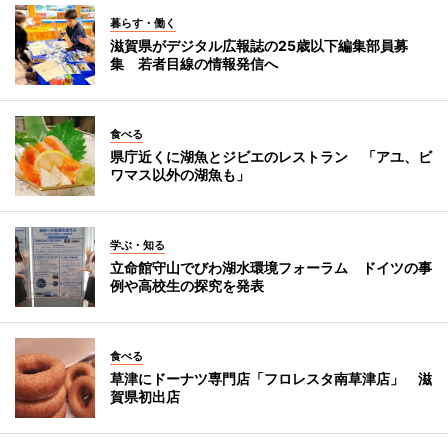
暮らす・働く
滋賀県がデジタル広報誌の25歳以下編集部員募
集 若者目線の情報発信へ
食べる
県庁近くに湖魚とジビエのレストラン 「アユ、ビ
ワマス以外の湖魚も」
学ぶ・知る
立命館守山でびわ湖水環境フォーラム ドイツの事
例や高校生の探究を発表
食べる
草津にドーナツ専門店「フロレスタ南草津店」 滋
賀県初出店