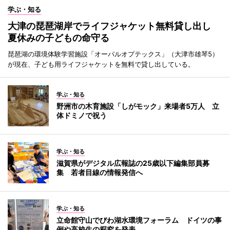
学ぶ・知る
大津の琵琶湖岸でライフジャケット無料貸し出し
夏休みの子どもの命守る
琵琶湖の環境体験学習施設「オーパルオプテックス」（大津市雄琴5）
が現在、子ども用ライフジャケットを無料で貸し出している。
学ぶ・知る
野洲市の木育施設「しがモック」来場者5万人 立
体ドミノで祝う
学ぶ・知る
滋賀県がデジタル広報誌の25歳以下編集部員募
集 若者目線の情報発信へ
学ぶ・知る
立命館守山でびわ湖水環境フォーラム ドイツの事
例や高校生の探究を発表