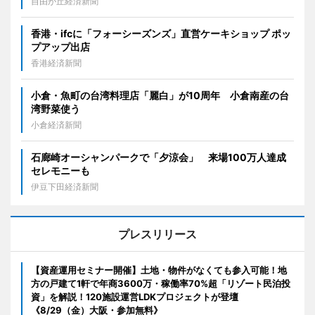
自由が丘経済新聞
香港・ifcに「フォーシーズンズ」直営ケーキショップ ポッ
プアップ出店
香港経済新聞
小倉・魚町の台湾料理店「麗白」が10周年 小倉南産の台
湾野菜使う
小倉経済新聞
石廊崎オーシャンパークで「夕涼会」 来場100万人達成
セレモニーも
伊豆下田経済新聞
プレスリリース
【資産運用セミナー開催】土地・物件がなくても参入可能！地
方の戸建て1軒で年商3600万・稼働率70%超「リゾート民泊投
資」を解説！120施設運営LDKプロジェクトが登壇
《8/29（金）大阪・参加無料》