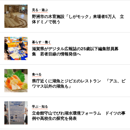
見る・遊ぶ
野洲市の木育施設「しがモック」来場者5万人 立
体ドミノで祝う
暮らす・働く
滋賀県がデジタル広報誌の25歳以下編集部員募
集 若者目線の情報発信へ
食べる
県庁近くに湖魚とジビエのレストラン 「アユ、ビ
ワマス以外の湖魚も」
学ぶ・知る
立命館守山でびわ湖水環境フォーラム ドイツの事
例や高校生の探究を発表