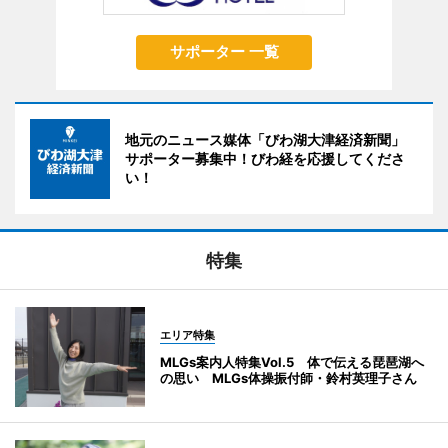
サポーター 一覧
地元のニュース媒体「びわ湖大津経済新聞」
サポーター募集中！びわ経を応援してくださ
い！
特集
エリア特集
MLGs案内人特集Vol.5 体で伝える琵琶湖へ
の思い MLGs体操振付師・鈴村英理子さん