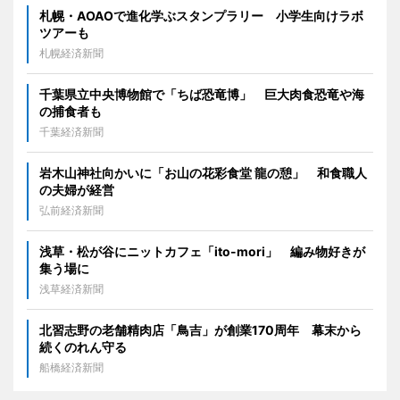
札幌・AOAOで進化学ぶスタンプラリー 小学生向けラボ
ツアーも
札幌経済新聞
千葉県立中央博物館で「ちば恐竜博」 巨大肉食恐竜や海
の捕食者も
千葉経済新聞
岩木山神社向かいに「お山の花彩食堂 龍の憩」 和食職人
の夫婦が経営
弘前経済新聞
浅草・松が谷にニットカフェ「ito-mori」 編み物好きが
集う場に
浅草経済新聞
北習志野の老舗精肉店「鳥吉」が創業170周年 幕末から
続くのれん守る
船橋経済新聞