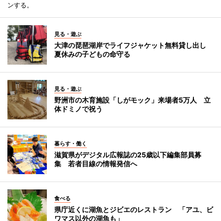
ンする。
見る・遊ぶ
大津の琵琶湖岸でライフジャケット無料貸し出し
夏休みの子どもの命守る
見る・遊ぶ
野洲市の木育施設「しがモック」来場者5万人 立
体ドミノで祝う
暮らす・働く
滋賀県がデジタル広報誌の25歳以下編集部員募
集 若者目線の情報発信へ
食べる
県庁近くに湖魚とジビエのレストラン 「アユ、ビ
ワマス以外の湖魚も」