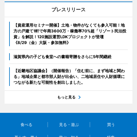
プレスリリース
【資産運用セミナー開催】土地・物件がなくても参入可能！地
方の戸建て1軒で年商3600万・稼働率70%超「リゾート民泊投
資」を解説！120施設運営LDKプロジェクトが登壇
《8/29（金）大阪・参加無料》
滋賀県内の子ども食堂への書籍寄贈をさらに5年間継続
【近畿地区協議会】（開催報告）「住む前に、まず地域と関わ
る」地域企業と都市部人財が出会い、二地域居住や人財循環に
つながる新たな可能性を創出しました。
もっと見る
食べる
見る・遊ぶ
買う