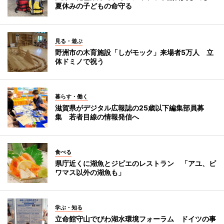
夏休みの子どもの命守る
見る・遊ぶ
野洲市の木育施設「しがモック」来場者5万人 立
体ドミノで祝う
暮らす・働く
滋賀県がデジタル広報誌の25歳以下編集部員募
集 若者目線の情報発信へ
食べる
県庁近くに湖魚とジビエのレストラン 「アユ、ビ
ワマス以外の湖魚も」
学ぶ・知る
立命館守山でびわ湖水環境フォーラム ドイツの事