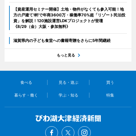
【資産運用セミナー開催】土地・物件がなくても参入可能！地
方の戸建て1軒で年商3600万・稼働率70%超「リゾート民泊投
資」を解説！120施設運営LDKプロジェクトが登壇
《8/29（金）大阪・参加無料》
滋賀県内の子ども食堂への書籍寄贈をさらに5年間継続
もっと見る
食べる
見る・遊ぶ
買う
暮らす・働く
学ぶ・知る
特集