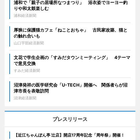
浦和で「親子の居場所なつまつり」 浴衣姿でヨーヨー釣
りや和太鼓楽しむ
浦和経済新聞
厚狭に保護猫カフェ「ねことおちゃ」 古民家改築、猫と
の触れ合いも
山口宇部経済新聞
文花で学生企画の「すみだタウンミーティング」 4テーマ
で意見交換
すみだ経済新聞
沼津発祥の医学研究会「U-TECH」開催へ 関係者らが沼
津市長を表敬訪問
沼津経済新聞
プレスリリース
【近江ちゃんぽん亭 辻店】開店17周年記念「周年祭」開催！