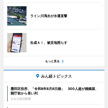
ライン川渇水が水運直撃
生成ＡＩ、被災地照らす
もっと見る
みん経トピックス
墨田区役所、「令和8年8月8日婚」 300人超が婚姻届、
開庁前から長い列
すみだ経済新聞