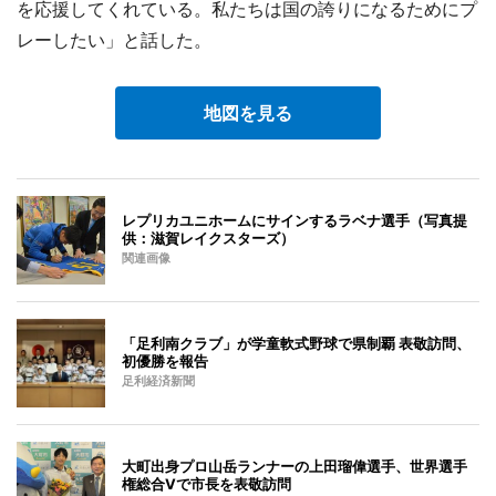
を応援してくれている。私たちは国の誇りになるためにプ
レーしたい」と話した。
地図を見る
レプリカユニホームにサインするラベナ選手（写真提
供：滋賀レイクスターズ）
関連画像
「足利南クラブ」が学童軟式野球で県制覇 表敬訪問、
初優勝を報告
足利経済新聞
大町出身プロ山岳ランナーの上田瑠偉選手、世界選手
権総合Vで市長を表敬訪問