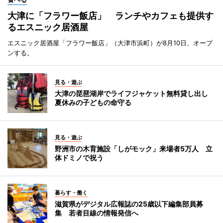
大津に「フラワー飯店」 ランチやカフェも提供す
るエスニック居酒屋
エスニック居酒屋「フラワー飯店」（大津市浜町）が8月10日、オープ
ンする。
見る・遊ぶ
大津の琵琶湖岸でライフジャケット無料貸し出し
夏休みの子どもの命守る
見る・遊ぶ
野洲市の木育施設「しがモック」来場者5万人 立
体ドミノで祝う
暮らす・働く
滋賀県がデジタル広報誌の25歳以下編集部員募
集 若者目線の情報発信へ