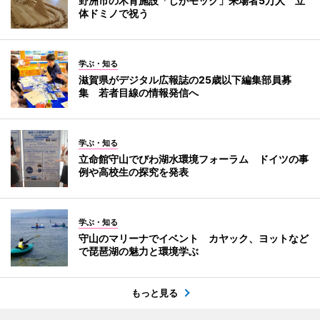
野洲市の木育施設「しがモック」来場者5万人 立
体ドミノで祝う
学ぶ・知る
滋賀県がデジタル広報誌の25歳以下編集部員募
集 若者目線の情報発信へ
学ぶ・知る
立命館守山でびわ湖水環境フォーラム ドイツの事
例や高校生の探究を発表
学ぶ・知る
守山のマリーナでイベント カヤック、ヨットなど
で琵琶湖の魅力と環境学ぶ
もっと見る