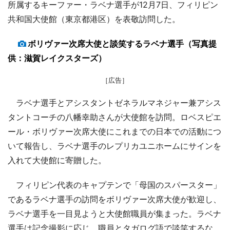
所属するキーファー・ラベナ選手が12月7日、フィリピン
共和国大使館（東京都港区）を表敬訪問した。
ボリヴァー次席大使と談笑するラベナ選手（写真提
供：滋賀レイクスターズ）
［広告］
ラベナ選手とアシスタントゼネラルマネジャー兼アシス
タントコーチの八幡幸助さんが大使館を訪問。ロベスピエ
ール・ボリヴァー次席大使にこれまでの日本での活動につ
いて報告し、ラベナ選手のレプリカユニホームにサインを
入れて大使館に寄贈した。
フィリピン代表のキャプテンで「母国のスパースター」
であるラベナ選手の訪問をボリヴァー次席大使が歓迎し、
ラベナ選手を一目見ようと大使館職員が集まった。ラベナ
選手は記念撮影に応じ、職員とタガログ語で談笑するな