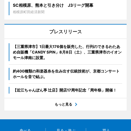
SC相模原、熊本と引き分け J3リーグ開幕
相模原町田経済新聞
プレスリリース
【三重県津市】1日最大176個を販売した、行列のできるわたあ
め自販機「CANDY SPIN」8月8日（土）、三重県津市のイオン
モール津南に設置。
約400種類の和楽器糸を生み出す伝統技術が、京都コンサート
ホールを音で結ぶ。
【近江ちゃんぽん亭 辻店】開店17周年記念「周年祭」開催！
もっと見る
食べる
見る・遊ぶ
買う