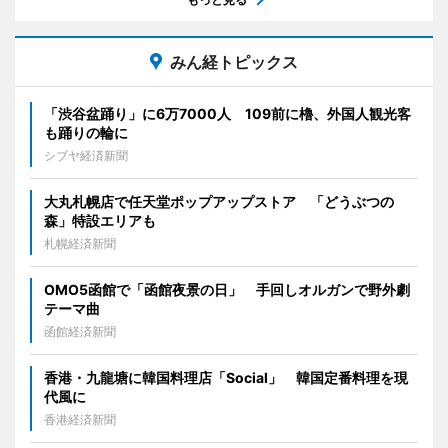
みん経トピックス
「渋谷盆踊り」に6万7000人 109前に櫓、外国人観光客
も踊りの輪に
シブヤ経済新聞
大丸札幌店で任天堂ポップアップストア 「どうぶつの
森」特設エリアも
札幌経済新聞
OMO5函館で「函館夜景の日」 手回しオルガンで野外劇
テーマ曲
函館経済新聞
香港・九龍塘に韓国料理店「Social」 韓国定番料理を現
代風に
香港経済新聞