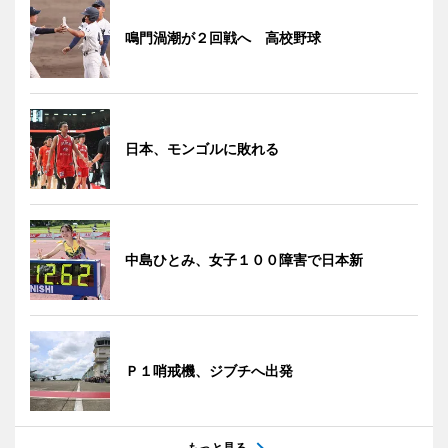
鳴門渦潮が２回戦へ 高校野球
日本、モンゴルに敗れる
中島ひとみ、女子１００障害で日本新
Ｐ１哨戒機、ジブチへ出発
もっと見る