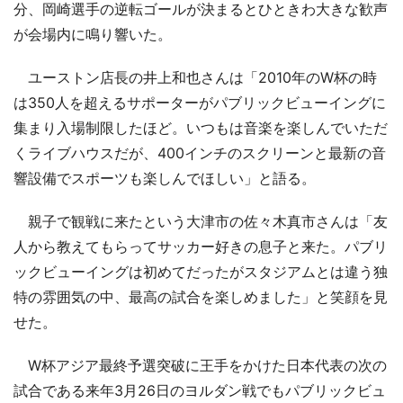
分、岡崎選手の逆転ゴールが決まるとひときわ大きな歓声
が会場内に鳴り響いた。
ユーストン店長の井上和也さんは「2010年のW杯の時
は350人を超えるサポーターがパブリックビューイングに
集まり入場制限したほど。いつもは音楽を楽しんでいただ
くライブハウスだが、400インチのスクリーンと最新の音
響設備でスポーツも楽しんでほしい」と語る。
親子で観戦に来たという大津市の佐々木真市さんは「友
人から教えてもらってサッカー好きの息子と来た。パブリ
ックビューイングは初めてだったがスタジアムとは違う独
特の雰囲気の中、最高の試合を楽しめました」と笑顔を見
せた。
W杯アジア最終予選突破に王手をかけた日本代表の次の
試合である来年3月26日のヨルダン戦でもパブリックビュ