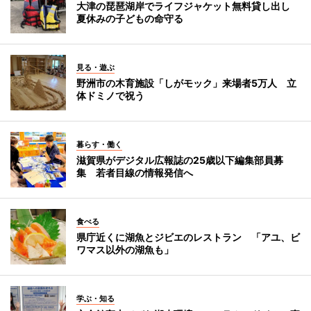
大津の琵琶湖岸でライフジャケット無料貸し出し
夏休みの子どもの命守る
見る・遊ぶ
野洲市の木育施設「しがモック」来場者5万人 立
体ドミノで祝う
暮らす・働く
滋賀県がデジタル広報誌の25歳以下編集部員募
集 若者目線の情報発信へ
食べる
県庁近くに湖魚とジビエのレストラン 「アユ、ビ
ワマス以外の湖魚も」
学ぶ・知る