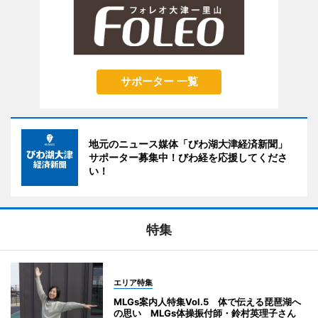
サポーター 一覧
地元のニュース媒体「びわ湖大津経済新聞」
サポーター募集中！びわ経を応援してくださ
い！
特集
エリア特集
MLGs案内人特集Vol.5 体で伝える琵琶湖へ
の思い MLGs体操振付師・鈴村英理子さん