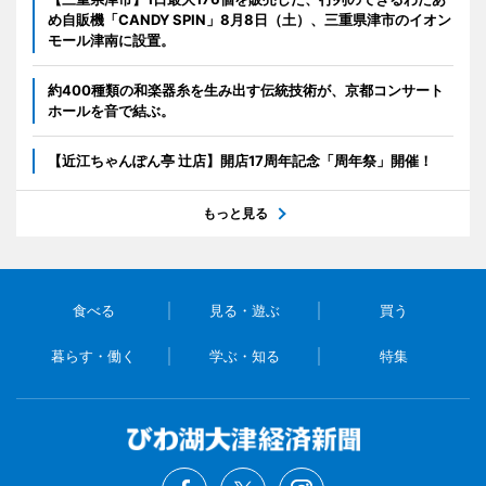
め自販機「CANDY SPIN」8月8日（土）、三重県津市のイオン
モール津南に設置。
約400種類の和楽器糸を生み出す伝統技術が、京都コンサート
ホールを音で結ぶ。
【近江ちゃんぽん亭 辻店】開店17周年記念「周年祭」開催！
もっと見る
食べる
見る・遊ぶ
買う
暮らす・働く
学ぶ・知る
特集