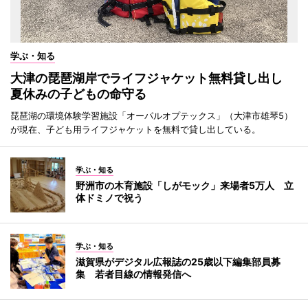
学ぶ・知る
大津の琵琶湖岸でライフジャケット無料貸し出し
夏休みの子どもの命守る
琵琶湖の環境体験学習施設「オーパルオプテックス」（大津市雄琴5）
が現在、子ども用ライフジャケットを無料で貸し出している。
学ぶ・知る
野洲市の木育施設「しがモック」来場者5万人 立
体ドミノで祝う
学ぶ・知る
滋賀県がデジタル広報誌の25歳以下編集部員募
集 若者目線の情報発信へ