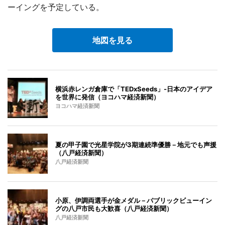
ーイングを予定している。
地図を見る
横浜赤レンガ倉庫で「TEDxSeeds」-日本のアイデア
を世界に発信（ヨコハマ経済新聞）
ヨコハマ経済新聞
夏の甲子園で光星学院が3期連続準優勝－地元でも声援
（八戸経済新聞）
八戸経済新聞
小原、伊調両選手が金メダル－パブリックビューイン
グの八戸市民も大歓喜（八戸経済新聞）
八戸経済新聞