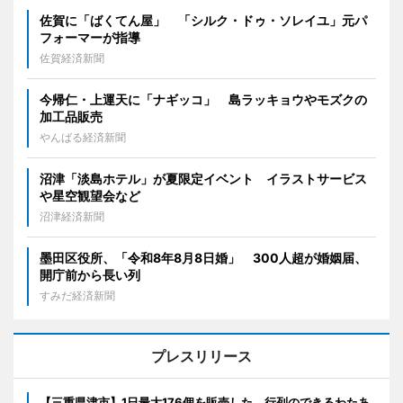
佐賀に「ばくてん屋」 「シルク・ドゥ・ソレイユ」元パ
フォーマーが指導
佐賀経済新聞
今帰仁・上運天に「ナギッコ」 島ラッキョウやモズクの
加工品販売
やんばる経済新聞
沼津「淡島ホテル」が夏限定イベント イラストサービス
や星空観望会など
沼津経済新聞
墨田区役所、「令和8年8月8日婚」 300人超が婚姻届、
開庁前から長い列
すみだ経済新聞
プレスリリース
【三重県津市】1日最大176個を販売した、行列のできるわたあ