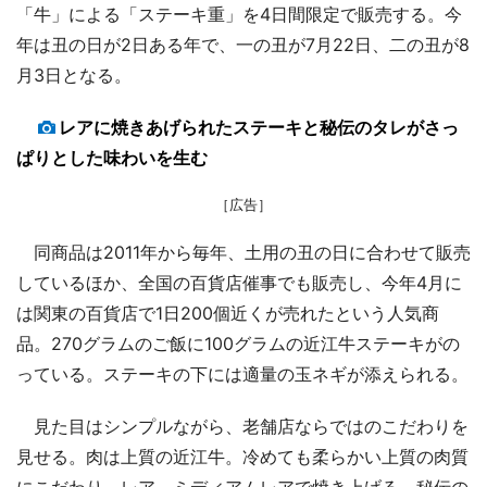
「牛」による「ステーキ重」を4日間限定で販売する。今
年は丑の日が2日ある年で、一の丑が7月22日、二の丑が8
月3日となる。
レアに焼きあげられたステーキと秘伝のタレがさっ
ぱりとした味わいを生む
［広告］
同商品は2011年から毎年、土用の丑の日に合わせて販売
しているほか、全国の百貨店催事でも販売し、今年4月に
は関東の百貨店で1日200個近くが売れたという人気商
品。270グラムのご飯に100グラムの近江牛ステーキがの
っている。ステーキの下には適量の玉ネギが添えられる。
見た目はシンプルながら、老舗店ならではのこだわりを
見せる。肉は上質の近江牛。冷めても柔らかい上質の肉質
にこだわり、レア～ミディアムレアで焼き上げる。秘伝の