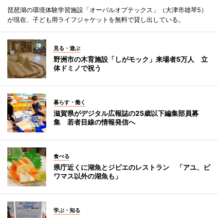
琵琶湖の環境体験学習施設「オーパルオプテックス」（大津市雄琴5）
が現在、子ども用ライフジャケットを無料で貸し出している。
見る・遊ぶ
野洲市の木育施設「しがモック」来場者5万人 立
体ドミノで祝う
暮らす・働く
滋賀県がデジタル広報誌の25歳以下編集部員募
集 若者目線の情報発信へ
食べる
県庁近くに湖魚とジビエのレストラン 「アユ、ビ
ワマス以外の湖魚も」
学ぶ・知る