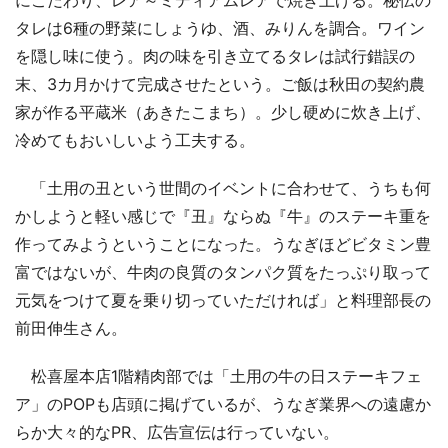
タレは6種の野菜にしょうゆ、酒、みりんを調合。ワイン
を隠し味に使う。肉の味を引き立てるタレは試行錯誤の
末、3カ月かけて完成させたという。ご飯は秋田の契約農
家が作る平蔵米（あきたこまち）。少し硬めに炊き上げ、
冷めてもおいしいよう工夫する。
「土用の丑という世間のイベントに合わせて、うちも何
かしようと軽い感じで『丑』ならぬ『牛』のステーキ重を
作ってみようということになった。うなぎほどビタミン豊
富ではないが、牛肉の良質のタンパク質をたっぷり取って
元気をつけて夏を乗り切っていただければ」と料理部長の
前田伸生さん。
松喜屋本店1階精肉部では「土用の牛の日ステーキフェ
ア」のPOPも店頭に掲げているが、うなぎ業界への遠慮か
らか大々的なPR、広告宣伝は行っていない。