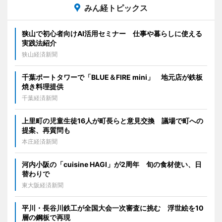
みん経トピックス
狭山で初心者向けAI活用セミナー 仕事や暮らしに使える
実践法紹介
狭山経済新聞
千葉ポートタワーで「BLUE＆FIRE mini」 地元店が鉄板
焼き料理提供
千葉経済新聞
上里町の児童生徒16人が町長らと意見交換 議場で町への
提案、再質問も
本庄経済新聞
河内小阪の「cuisine HAGI」が2周年 旬の食材使い、日
替わりで
東大阪経済新聞
平川・長谷川鉄工が全国大会一次審査に挑む 浮世絵を10
層の鋼板で再現