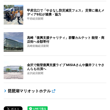
甲府北口で「やまなし防災減災フェス」 災害に備えメ
ディア6社が連携・協力
甲府経済新聞
高崎「復興支援チャリティ」群響カルテット 能登・商
店街へ全額寄付
高崎前橋経済新聞
金沢で能登復興支援ライブ MISIAさんや藤井フミヤさ
んらも出演へ
金沢経済新聞
琵琶湖マリオットホテル