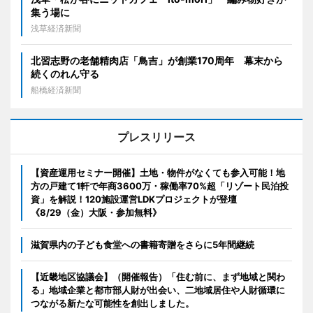
集う場に
浅草経済新聞
北習志野の老舗精肉店「鳥吉」が創業170周年 幕末から
続くのれん守る
船橋経済新聞
プレスリリース
【資産運用セミナー開催】土地・物件がなくても参入可能！地
方の戸建て1軒で年商3600万・稼働率70%超「リゾート民泊投
資」を解説！120施設運営LDKプロジェクトが登壇
《8/29（金）大阪・参加無料》
滋賀県内の子ども食堂への書籍寄贈をさらに5年間継続
【近畿地区協議会】（開催報告）「住む前に、まず地域と関わ
る」地域企業と都市部人財が出会い、二地域居住や人財循環に
つながる新たな可能性を創出しました。