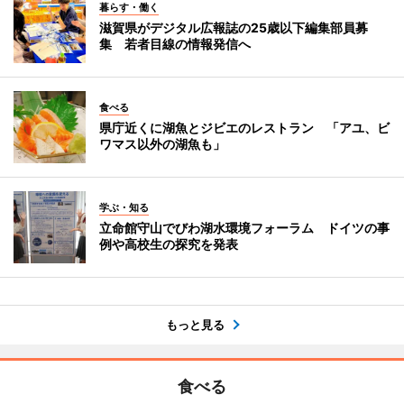
暮らす・働く
滋賀県がデジタル広報誌の25歳以下編集部員募
集 若者目線の情報発信へ
食べる
県庁近くに湖魚とジビエのレストラン 「アユ、ビ
ワマス以外の湖魚も」
学ぶ・知る
立命館守山でびわ湖水環境フォーラム ドイツの事
例や高校生の探究を発表
もっと見る
食べる