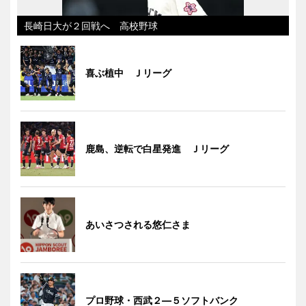
長崎日大が２回戦へ 高校野球
喜ぶ植中 Ｊリーグ
鹿島、逆転で白星発進 Ｊリーグ
あいさつされる悠仁さま
プロ野球・西武２―５ソフトバンク