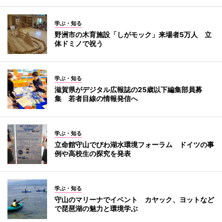
学ぶ・知る
野洲市の木育施設「しがモック」来場者5万人 立
体ドミノで祝う
学ぶ・知る
滋賀県がデジタル広報誌の25歳以下編集部員募
集 若者目線の情報発信へ
学ぶ・知る
立命館守山でびわ湖水環境フォーラム ドイツの事
例や高校生の探究を発表
学ぶ・知る
守山のマリーナでイベント カヤック、ヨットなど
で琵琶湖の魅力と環境学ぶ