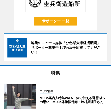
サポーター 一覧
地元のニュース媒体「びわ湖大津経済新聞」
サポーター募集中！びわ経を応援してくださ
い！
特集
エリア特集
MLGs案内人特集Vol.5 体で伝える琵琶湖へ
の思い MLGs体操振付師・鈴村英理子さん