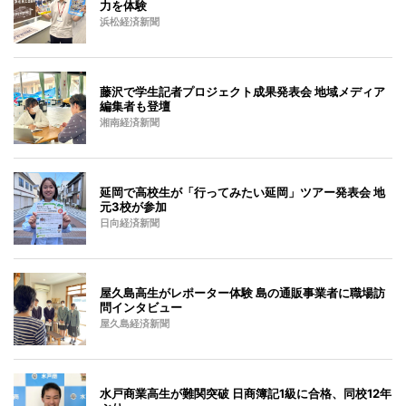
力を体験
浜松経済新聞
藤沢で学生記者プロジェクト成果発表会 地域メディア
編集者も登壇
湘南経済新聞
延岡で高校生が「行ってみたい延岡」ツアー発表会 地
元3校が参加
日向経済新聞
屋久島高生がレポーター体験 島の通販事業者に職場訪
問インタビュー
屋久島経済新聞
水戸商業高生が難関突破 日商簿記1級に合格、同校12年