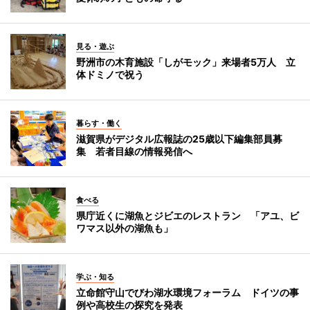
見る・遊ぶ
野洲市の木育施設「しがモック」来場者5万人 立
体ドミノで祝う
暮らす・働く
滋賀県がデジタル広報誌の25歳以下編集部員募
集 若者目線の情報発信へ
食べる
県庁近くに湖魚とジビエのレストラン 「アユ、ビ
ワマス以外の湖魚も」
学ぶ・知る
立命館守山でびわ湖水環境フォーラム ドイツの事
例や高校生の探究を発表