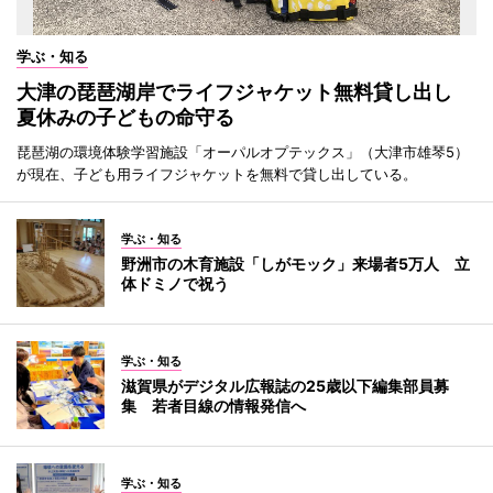
学ぶ・知る
大津の琵琶湖岸でライフジャケット無料貸し出し
夏休みの子どもの命守る
琵琶湖の環境体験学習施設「オーパルオプテックス」（大津市雄琴5）
が現在、子ども用ライフジャケットを無料で貸し出している。
学ぶ・知る
野洲市の木育施設「しがモック」来場者5万人 立
体ドミノで祝う
学ぶ・知る
滋賀県がデジタル広報誌の25歳以下編集部員募
集 若者目線の情報発信へ
学ぶ・知る