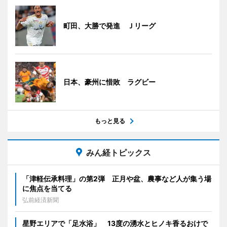
町田、大勝で発進 Ｊリーグ
日本、豪州に惜敗 ラグビー
もっと見る
みん経トピックス
「津軽伝承料理」の第2弾 正月や盆、農事など人が集う場
に焦点を当てる
弘前経済新聞
星野エリアで「足水浴」 13度の湧水とヒノキ香るおけで