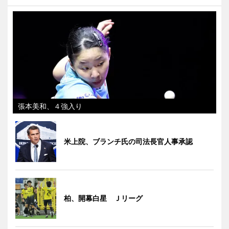
張本美和、４強入り
米上院、ブランチ氏の司法長官人事承認
柏、開幕白星 Ｊリーグ