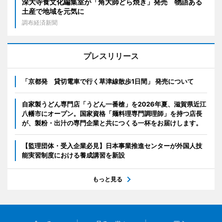
深大寺食文化編集室が「角大師どら焼き」発売 物語ある
土産で地域を元気に
調布経済新聞
プレスリリース
「京都発 貸切電車で行く草津線散歩1日間」 発売について
自家製うどん専門店「うどん一番槍」を2026年夏、滋賀県近江
八幡市にオープン。国家資格「麺料理専門調理師」を持つ店長
が、製粉・出汁の専門企業と共につくる一杯をお届けします。
【監理団体・受入企業必見】日本事業推進センターが外国人技
能実習制度における養成講習を新設
もっと見る