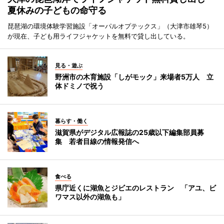
夏休みの子どもの命守る
琵琶湖の環境体験学習施設「オーパルオプテックス」（大津市雄琴5）
が現在、子ども用ライフジャケットを無料で貸し出している。
見る・遊ぶ
野洲市の木育施設「しがモック」来場者5万人 立
体ドミノで祝う
暮らす・働く
滋賀県がデジタル広報誌の25歳以下編集部員募
集 若者目線の情報発信へ
食べる
県庁近くに湖魚とジビエのレストラン 「アユ、ビ
ワマス以外の湖魚も」