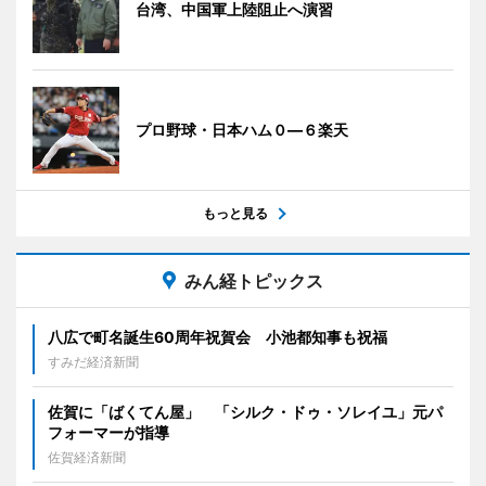
台湾、中国軍上陸阻止へ演習
プロ野球・日本ハム０―６楽天
もっと見る
みん経トピックス
八広で町名誕生60周年祝賀会 小池都知事も祝福
すみだ経済新聞
佐賀に「ばくてん屋」 「シルク・ドゥ・ソレイユ」元パ
フォーマーが指導
佐賀経済新聞