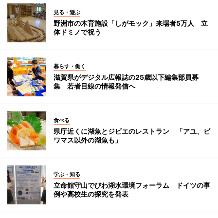
見る・遊ぶ
野洲市の木育施設「しがモック」来場者5万人 立
体ドミノで祝う
暮らす・働く
滋賀県がデジタル広報誌の25歳以下編集部員募
集 若者目線の情報発信へ
食べる
県庁近くに湖魚とジビエのレストラン 「アユ、ビ
ワマス以外の湖魚も」
学ぶ・知る
立命館守山でびわ湖水環境フォーラム ドイツの事
例や高校生の探究を発表