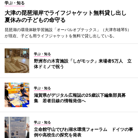
学ぶ・知る
大津の琵琶湖岸でライフジャケット無料貸し出し
夏休みの子どもの命守る
琵琶湖の環境体験学習施設「オーパルオプテックス」（大津市雄琴5）
が現在、子ども用ライフジャケットを無料で貸し出している。
学ぶ・知る
野洲市の木育施設「しがモック」来場者5万人 立
体ドミノで祝う
学ぶ・知る
滋賀県がデジタル広報誌の25歳以下編集部員募
集 若者目線の情報発信へ
学ぶ・知る
立命館守山でびわ湖水環境フォーラム ドイツの事
例や高校生の探究を発表