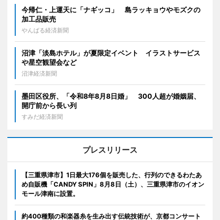
今帰仁・上運天に「ナギッコ」 島ラッキョウやモズクの
加工品販売
やんばる経済新聞
沼津「淡島ホテル」が夏限定イベント イラストサービス
や星空観望会など
沼津経済新聞
墨田区役所、「令和8年8月8日婚」 300人超が婚姻届、
開庁前から長い列
すみだ経済新聞
プレスリリース
【三重県津市】1日最大176個を販売した、行列のできるわたあ
め自販機「CANDY SPIN」8月8日（土）、三重県津市のイオン
モール津南に設置。
約400種類の和楽器糸を生み出す伝統技術が、京都コンサート