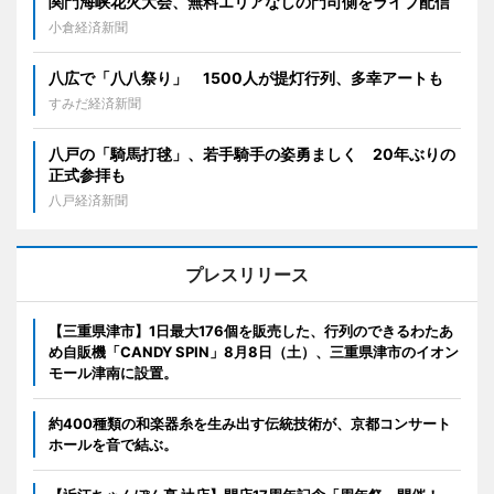
関門海峡花火大会、無料エリアなしの門司側をライブ配信
小倉経済新聞
八広で「八八祭り」 1500人が提灯行列、多幸アートも
すみだ経済新聞
八戸の「騎馬打毬」、若手騎手の姿勇ましく 20年ぶりの
正式参拝も
八戸経済新聞
プレスリリース
【三重県津市】1日最大176個を販売した、行列のできるわたあ
め自販機「CANDY SPIN」8月8日（土）、三重県津市のイオン
モール津南に設置。
約400種類の和楽器糸を生み出す伝統技術が、京都コンサート
ホールを音で結ぶ。