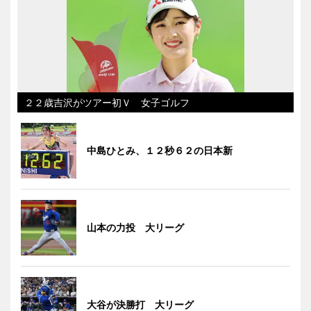
２２歳吉沢がツアー初Ｖ 女子ゴルフ
中島ひとみ、１２秒６２の日本新
山本の力投 大リーグ
大谷が決勝打 大リーグ