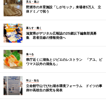
見る・遊ぶ
野洲市の木育施設「しがモック」来場者5万人 立
体ドミノで祝う
暮らす・働く
滋賀県がデジタル広報誌の25歳以下編集部員募
集 若者目線の情報発信へ
食べる
県庁近くに湖魚とジビエのレストラン 「アユ、ビ
ワマス以外の湖魚も」
学ぶ・知る
立命館守山でびわ湖水環境フォーラム ドイツの事
例や高校生の探究を発表