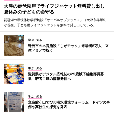
大津の琵琶湖岸でライフジャケット無料貸し出し
夏休みの子どもの命守る
琵琶湖の環境体験学習施設「オーパルオプテックス」（大津市雄琴5）
が現在、子ども用ライフジャケットを無料で貸し出している。
学ぶ・知る
野洲市の木育施設「しがモック」来場者5万人 立
体ドミノで祝う
学ぶ・知る
滋賀県がデジタル広報誌の25歳以下編集部員募
集 若者目線の情報発信へ
学ぶ・知る
立命館守山でびわ湖水環境フォーラム ドイツの事
例や高校生の探究を発表