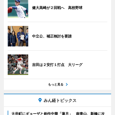
健大高崎が２回戦へ 高校野球
中立公、補正検討を要請
吉田は２安打１打点 大リーグ
もっと見る
みん経トピックス
大井町にギョーザと創作中華「蓮月」 南青山、新橋に次