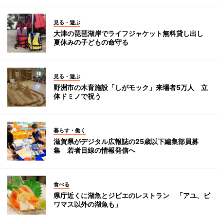
見る・遊ぶ
大津の琵琶湖岸でライフジャケット無料貸し出し
夏休みの子どもの命守る
見る・遊ぶ
野洲市の木育施設「しがモック」来場者5万人 立
体ドミノで祝う
暮らす・働く
滋賀県がデジタル広報誌の25歳以下編集部員募
集 若者目線の情報発信へ
食べる
県庁近くに湖魚とジビエのレストラン 「アユ、ビ
ワマス以外の湖魚も」