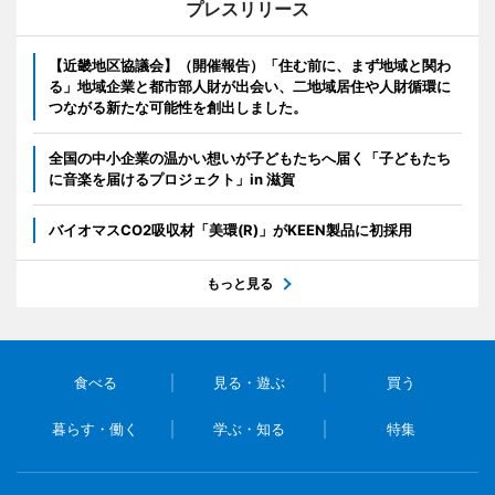
プレスリリース
【近畿地区協議会】（開催報告）「住む前に、まず地域と関わ
る」地域企業と都市部人財が出会い、二地域居住や人財循環に
つながる新たな可能性を創出しました。
全国の中小企業の温かい想いが子どもたちへ届く「子どもたち
に音楽を届けるプロジェクト」in 滋賀
バイオマスCO2吸収材「美環(R)」がKEEN製品に初採用
もっと見る
食べる
見る・遊ぶ
買う
暮らす・働く
学ぶ・知る
特集