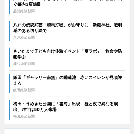
ぐ都内3店舗目
品川経済新聞
八戸の伝統武芸「騎馬打毬」がお守りに 新羅神社、透明
感のある切り絵で
八戸経済新聞
さいたまで子ども向け体験イベント「夏ラボ」 救命や防
犯学ぶ
浦和経済新聞
飯田「ギャラリー南無」の睡蓮池 赤いスイレンが見頃迎
える
飯田経済新聞
梅田・うめきた公園に「雲海」出現 昼と夜で異なる演
出、昨年は50万人来場
梅田経済新聞