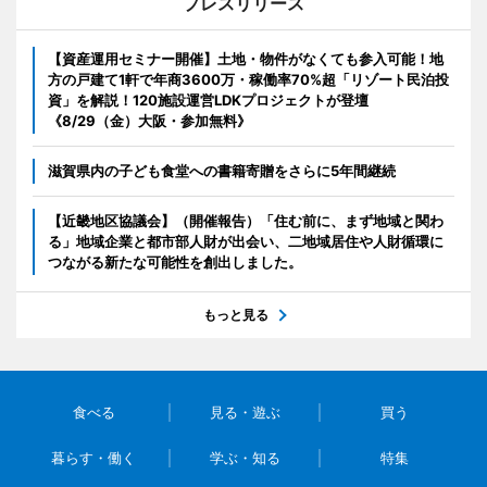
プレスリリース
【資産運用セミナー開催】土地・物件がなくても参入可能！地
方の戸建て1軒で年商3600万・稼働率70%超「リゾート民泊投
資」を解説！120施設運営LDKプロジェクトが登壇
《8/29（金）大阪・参加無料》
滋賀県内の子ども食堂への書籍寄贈をさらに5年間継続
【近畿地区協議会】（開催報告）「住む前に、まず地域と関わ
る」地域企業と都市部人財が出会い、二地域居住や人財循環に
つながる新たな可能性を創出しました。
もっと見る
食べる
見る・遊ぶ
買う
暮らす・働く
学ぶ・知る
特集