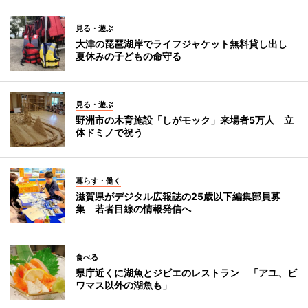
見る・遊ぶ
大津の琵琶湖岸でライフジャケット無料貸し出し
夏休みの子どもの命守る
見る・遊ぶ
野洲市の木育施設「しがモック」来場者5万人 立
体ドミノで祝う
暮らす・働く
滋賀県がデジタル広報誌の25歳以下編集部員募
集 若者目線の情報発信へ
食べる
県庁近くに湖魚とジビエのレストラン 「アユ、ビ
ワマス以外の湖魚も」