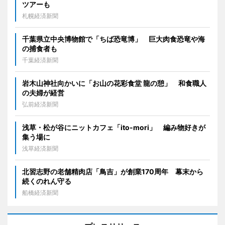
ツアーも
札幌経済新聞
千葉県立中央博物館で「ちば恐竜博」 巨大肉食恐竜や海
の捕食者も
千葉経済新聞
岩木山神社向かいに「お山の花彩食堂 龍の憩」 和食職人
の夫婦が経営
弘前経済新聞
浅草・松が谷にニットカフェ「ito-mori」 編み物好きが
集う場に
浅草経済新聞
北習志野の老舗精肉店「鳥吉」が創業170周年 幕末から
続くのれん守る
船橋経済新聞