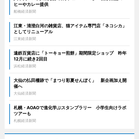
ヒーやカレー提供
船橋経済新聞
江東・清澄白河の雑貨店、猫アイテム専門店「ネコシカ」
としてリニューアル
江東経済新聞
遠鉄百貨店に「トーキョー煎餅」期間限定ショップ 昨年
12月に続き2回目
浜松経済新聞
大仙の払田柵跡で「まつり彩夏せんぼく」 新企画加え開
催へ
大仙経済新聞
札幌・AOAOで進化学ぶスタンプラリー 小学生向けラボ
ツアーも
札幌経済新聞