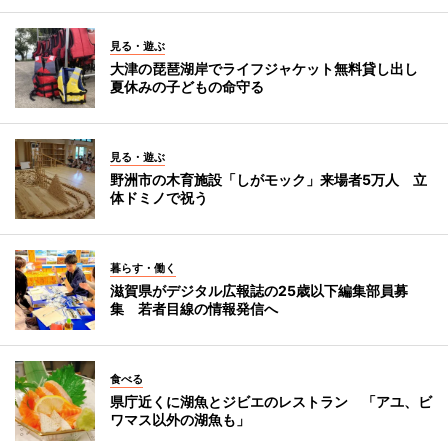
見る・遊ぶ
大津の琵琶湖岸でライフジャケット無料貸し出し
夏休みの子どもの命守る
見る・遊ぶ
野洲市の木育施設「しがモック」来場者5万人 立
体ドミノで祝う
暮らす・働く
滋賀県がデジタル広報誌の25歳以下編集部員募
集 若者目線の情報発信へ
食べる
県庁近くに湖魚とジビエのレストラン 「アユ、ビ
ワマス以外の湖魚も」