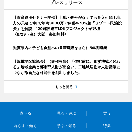
プレスリリース
【資産運用セミナー開催】土地・物件がなくても参入可能！地
方の戸建て1軒で年商3600万・稼働率70%超「リゾート民泊投
資」を解説！120施設運営LDKプロジェクトが登壇
《8/29（金）大阪・参加無料》
滋賀県内の子ども食堂への書籍寄贈をさらに5年間継続
【近畿地区協議会】（開催報告）「住む前に、まず地域と関わ
る」地域企業と都市部人財が出会い、二地域居住や人財循環に
つながる新たな可能性を創出しました。
もっと見る
食べる
見る・遊ぶ
買う
暮らす・働く
学ぶ・知る
特集