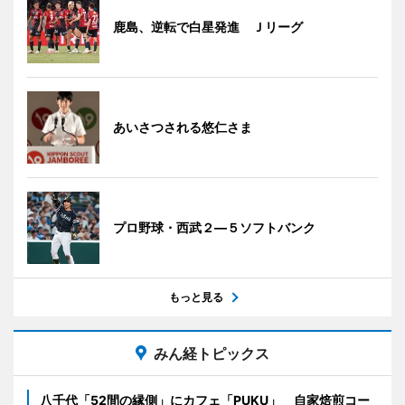
鹿島、逆転で白星発進 Ｊリーグ
あいさつされる悠仁さま
プロ野球・西武２―５ソフトバンク
もっと見る
みん経トピックス
八千代「52間の縁側」にカフェ「PUKU」 自家焙煎コー