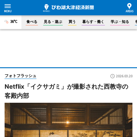
36°C
食べる
見る・遊ぶ
買う
暮らす・働く
学ぶ・知る
フォトフラッシュ
2026.03.20
Netflix「イクサガミ」が撮影された西教寺の
客殿内部