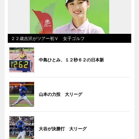
２２歳吉沢がツアー初Ｖ 女子ゴルフ
中島ひとみ、１２秒６２の日本新
山本の力投 大リーグ
大谷が決勝打 大リーグ