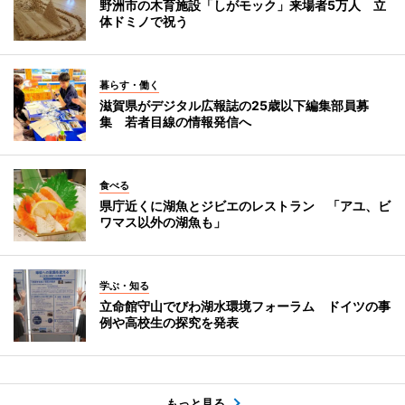
野洲市の木育施設「しがモック」来場者5万人 立
体ドミノで祝う
暮らす・働く
滋賀県がデジタル広報誌の25歳以下編集部員募
集 若者目線の情報発信へ
食べる
県庁近くに湖魚とジビエのレストラン 「アユ、ビ
ワマス以外の湖魚も」
学ぶ・知る
立命館守山でびわ湖水環境フォーラム ドイツの事
例や高校生の探究を発表
もっと見る