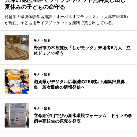
夏休みの子どもの命守る
琵琶湖の環境体験学習施設「オーパルオプテックス」（大津市雄琴5）
が現在、子ども用ライフジャケットを無料で貸し出している。
学ぶ・知る
野洲市の木育施設「しがモック」来場者5万人 立
体ドミノで祝う
学ぶ・知る
滋賀県がデジタル広報誌の25歳以下編集部員募
集 若者目線の情報発信へ
学ぶ・知る
立命館守山でびわ湖水環境フォーラム ドイツの事
例や高校生の探究を発表