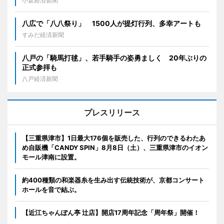
小倉経済新聞
八広で「八八祭り」 1500人が提灯行列、多幸アートも
すみだ経済新聞
八戸の「騎馬打毬」、若手騎手の姿勇ましく 20年ぶりの
正式参拝も
八戸経済新聞
プレスリリース
【三重県津市】1日最大176個を販売した、行列のできるわたあ
め自販機「CANDY SPIN」8月8日（土）、三重県津市のイオン
モール津南に設置。
約400種類の和楽器糸を生み出す伝統技術が、京都コンサート
ホールを音で結ぶ。
【近江ちゃんぽん亭 辻店】開店17周年記念「周年祭」開催！