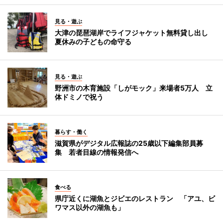
見る・遊ぶ
大津の琵琶湖岸でライフジャケット無料貸し出し
夏休みの子どもの命守る
見る・遊ぶ
野洲市の木育施設「しがモック」来場者5万人 立
体ドミノで祝う
暮らす・働く
滋賀県がデジタル広報誌の25歳以下編集部員募
集 若者目線の情報発信へ
食べる
県庁近くに湖魚とジビエのレストラン 「アユ、ビ
ワマス以外の湖魚も」