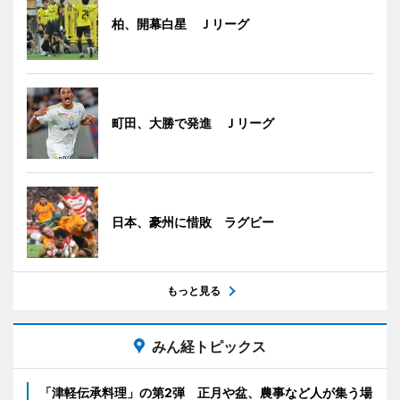
柏、開幕白星 Ｊリーグ
町田、大勝で発進 Ｊリーグ
日本、豪州に惜敗 ラグビー
もっと見る
みん経トピックス
「津軽伝承料理」の第2弾 正月や盆、農事など人が集う場