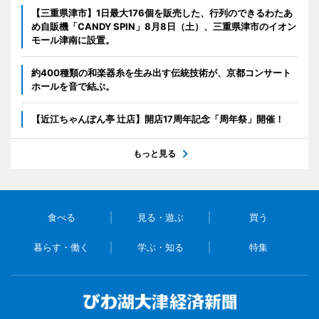
【三重県津市】1日最大176個を販売した、行列のできるわたあ
め自販機「CANDY SPIN」8月8日（土）、三重県津市のイオン
モール津南に設置。
約400種類の和楽器糸を生み出す伝統技術が、京都コンサート
ホールを音で結ぶ。
【近江ちゃんぽん亭 辻店】開店17周年記念「周年祭」開催！
もっと見る
食べる
見る・遊ぶ
買う
暮らす・働く
学ぶ・知る
特集