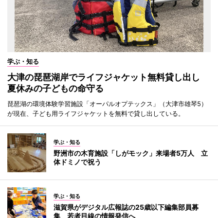
学ぶ・知る
大津の琵琶湖岸でライフジャケット無料貸し出し
夏休みの子どもの命守る
琵琶湖の環境体験学習施設「オーパルオプテックス」（大津市雄琴5）
が現在、子ども用ライフジャケットを無料で貸し出している。
学ぶ・知る
野洲市の木育施設「しがモック」来場者5万人 立
体ドミノで祝う
学ぶ・知る
滋賀県がデジタル広報誌の25歳以下編集部員募
集 若者目線の情報発信へ