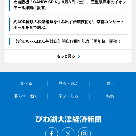
め自販機「CANDY SPIN」8月8日（土）、三重県津市のイオン
モール津南に設置。
約400種類の和楽器糸を生み出す伝統技術が、京都コンサート
ホールを音で結ぶ。
【近江ちゃんぽん亭 辻店】開店17周年記念「周年祭」開催！
もっと見る
食べる
見る・遊ぶ
買う
暮らす・働く
学ぶ・知る
特集