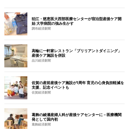
狛江・慈恵医大西部医療センターが宿泊型産後ケア開
始 大学病院の強み生かす
調布経済新聞
高輪に一軒家レストラン「ブリリアントダイニング」
産後ケア施設を併設
品川経済新聞
佐賀の産前産後ケア施設が1周年 育児の心身負担軽減を
支援、記念イベントも
佐賀経済新聞
葛飾の綾瀬産婦人科が産後ケアセンターに－医療機関
発として国内初
葛飾経済新聞