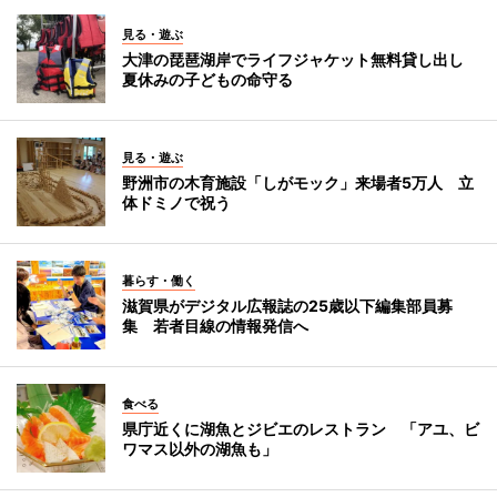
見る・遊ぶ
大津の琵琶湖岸でライフジャケット無料貸し出し
夏休みの子どもの命守る
見る・遊ぶ
野洲市の木育施設「しがモック」来場者5万人 立
体ドミノで祝う
暮らす・働く
滋賀県がデジタル広報誌の25歳以下編集部員募
集 若者目線の情報発信へ
食べる
県庁近くに湖魚とジビエのレストラン 「アユ、ビ
ワマス以外の湖魚も」