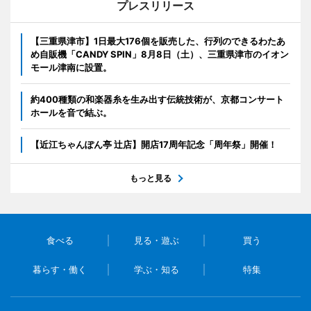
プレスリリース
【三重県津市】1日最大176個を販売した、行列のできるわたあ
め自販機「CANDY SPIN」8月8日（土）、三重県津市のイオン
モール津南に設置。
約400種類の和楽器糸を生み出す伝統技術が、京都コンサート
ホールを音で結ぶ。
【近江ちゃんぽん亭 辻店】開店17周年記念「周年祭」開催！
もっと見る
食べる
見る・遊ぶ
買う
暮らす・働く
学ぶ・知る
特集