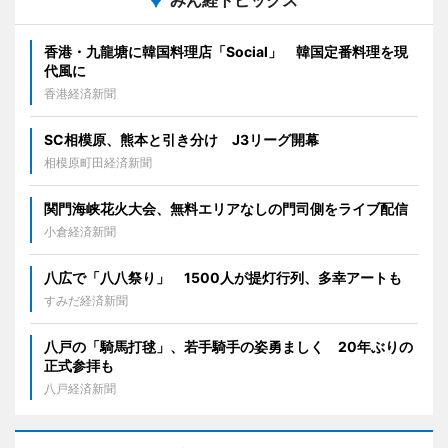
みん経トピックス
香港・九龍塘に韓国料理店「Social」 韓国定番料理を現
代風に
香港経済新聞
SC相模原、熊本と引き分け J3リーグ開幕
相模原町田経済新聞
関門海峡花火大会、無料エリアなしの門司側をライブ配信
小倉経済新聞
八広で「八八祭り」 1500人が提灯行列、多幸アートも
すみだ経済新聞
八戸の「騎馬打毬」、若手騎手の姿勇ましく 20年ぶりの
正式参拝も
八戸経済新聞