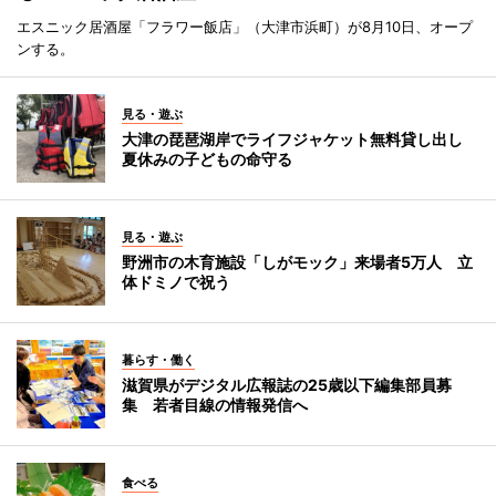
エスニック居酒屋「フラワー飯店」（大津市浜町）が8月10日、オープ
ンする。
見る・遊ぶ
大津の琵琶湖岸でライフジャケット無料貸し出し
夏休みの子どもの命守る
見る・遊ぶ
野洲市の木育施設「しがモック」来場者5万人 立
体ドミノで祝う
暮らす・働く
滋賀県がデジタル広報誌の25歳以下編集部員募
集 若者目線の情報発信へ
食べる