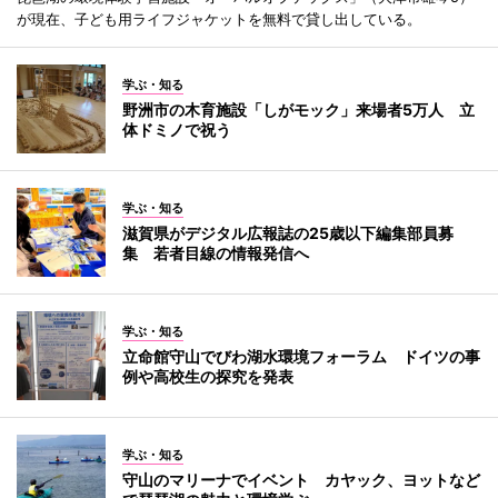
が現在、子ども用ライフジャケットを無料で貸し出している。
学ぶ・知る
野洲市の木育施設「しがモック」来場者5万人 立
体ドミノで祝う
学ぶ・知る
滋賀県がデジタル広報誌の25歳以下編集部員募
集 若者目線の情報発信へ
学ぶ・知る
立命館守山でびわ湖水環境フォーラム ドイツの事
例や高校生の探究を発表
学ぶ・知る
守山のマリーナでイベント カヤック、ヨットなど