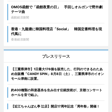
OMO5函館で「函館夜景の日」 手回しオルガンで野外劇
テーマ曲
函館経済新聞
香港・九龍塘に韓国料理店「Social」 韓国定番料理を現
代風に
香港経済新聞
プレスリリース
【三重県津市】1日最大176個を販売した、行列のできるわたあ
め自販機「CANDY SPIN」8月8日（土）、三重県津市のイオン
モール津南に設置。
約400種類の和楽器糸を生み出す伝統技術が、京都コンサート
ホールを音で結ぶ。
【近江ちゃんぽん亭 辻店】開店17周年記念「周年祭」開催！