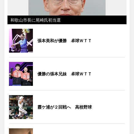
和歌山市長に尾崎氏初当選
張本美和が優勝 卓球ＷＴＴ
優勝の張本兄妹 卓球ＷＴＴ
霞ケ浦が２回戦へ 高校野球