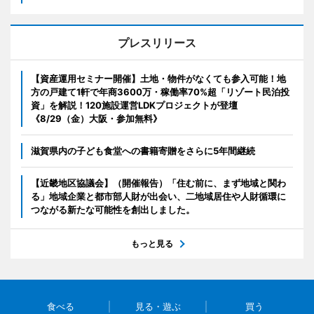
プレスリリース
【資産運用セミナー開催】土地・物件がなくても参入可能！地
方の戸建て1軒で年商3600万・稼働率70%超「リゾート民泊投
資」を解説！120施設運営LDKプロジェクトが登壇
《8/29（金）大阪・参加無料》
滋賀県内の子ども食堂への書籍寄贈をさらに5年間継続
【近畿地区協議会】（開催報告）「住む前に、まず地域と関わ
る」地域企業と都市部人財が出会い、二地域居住や人財循環に
つながる新たな可能性を創出しました。
もっと見る
食べる
見る・遊ぶ
買う