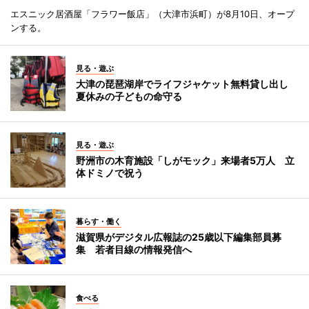
エスニック居酒屋「フラワー飯店」（大津市浜町）が8月10日、オープ
ンする。
見る・遊ぶ
大津の琵琶湖岸でライフジャケット無料貸し出し
夏休みの子どもの命守る
見る・遊ぶ
野洲市の木育施設「しがモック」来場者5万人 立
体ドミノで祝う
暮らす・働く
滋賀県がデジタル広報誌の25歳以下編集部員募
集 若者目線の情報発信へ
食べる