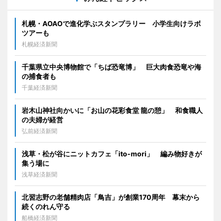
札幌・AOAOで進化学ぶスタンプラリー 小学生向けラボ
ツアーも
札幌経済新聞
千葉県立中央博物館で「ちば恐竜博」 巨大肉食恐竜や海
の捕食者も
千葉経済新聞
岩木山神社向かいに「お山の花彩食堂 龍の憩」 和食職人
の夫婦が経営
弘前経済新聞
浅草・松が谷にニットカフェ「ito-mori」 編み物好きが
集う場に
浅草経済新聞
北習志野の老舗精肉店「鳥吉」が創業170周年 幕末から
続くのれん守る
船橋経済新聞