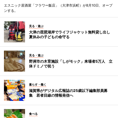
エスニック居酒屋「フラワー飯店」（大津市浜町）が8月10日、オープ
ンする。
見る・遊ぶ
大津の琵琶湖岸でライフジャケット無料貸し出し
夏休みの子どもの命守る
見る・遊ぶ
野洲市の木育施設「しがモック」来場者5万人 立
体ドミノで祝う
暮らす・働く
滋賀県がデジタル広報誌の25歳以下編集部員募
集 若者目線の情報発信へ
食べる