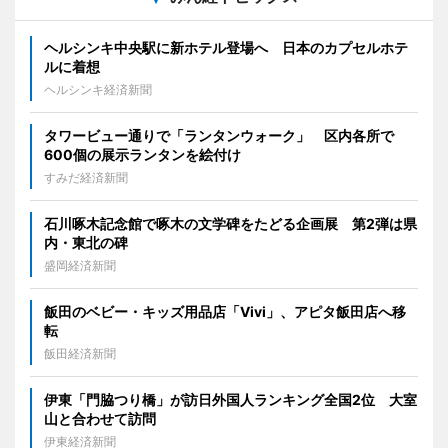
ヘルシンキ中央駅に新ホテル登場へ 日本のカプセルホテ
ルに着想
ヘルシンキ経済新聞
タワービュー通りで「ランタンウォーク」 区内各所で
600個の展示ランタンを絵付け
すみだ経済新聞
石川啄木記念館で啄木の文学碑をたどる企画展 第2弾は県
内・東北の碑
盛岡経済新聞
飯田のベビー・キッズ用品店「Vivi」、アピタ飯田店へ移
転
飯田経済新聞
伊東「門脇つり橋」が訪日外国人ランキング全国2位 大室
山と合わせて訪問
伊東経済新聞