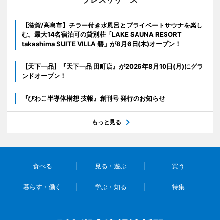
【滋賀/高島市】チラー付き水風呂とプライベートサウナを楽し
む。最大14名宿泊可の貸別荘「LAKE SAUNA RESORT
takashima SUITE VILLA 碧」が8月6日(木)オープン！
【天下一品】『天下一品 田町店』が2026年8月10日(月)にグラ
ンドオープン！
『びわこ半導体構想 技報』創刊号 発行のお知らせ
もっと見る
食べる
見る・遊ぶ
買う
暮らす・働く
学ぶ・知る
特集