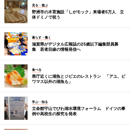
見る・遊ぶ
野洲市の木育施設「しがモック」来場者5万人 立
体ドミノで祝う
暮らす・働く
滋賀県がデジタル広報誌の25歳以下編集部員募
集 若者目線の情報発信へ
食べる
県庁近くに湖魚とジビエのレストラン 「アユ、ビ
ワマス以外の湖魚も」
学ぶ・知る
立命館守山でびわ湖水環境フォーラム ドイツの事
例や高校生の探究を発表