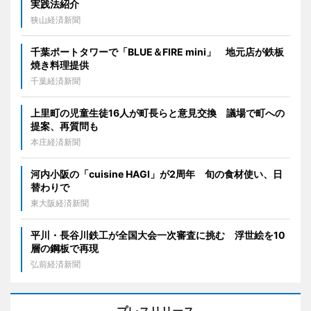
実践法紹介
狭山経済新聞
千葉ポートタワーで「BLUE＆FIRE mini」 地元店が鉄板
焼き料理提供
千葉経済新聞
上里町の児童生徒16人が町長らと意見交換 議場で町への
提案、再質問も
本庄経済新聞
河内小阪の「cuisine HAGI」が2周年 旬の食材使い、日
替わりで
東大阪経済新聞
平川・長谷川鉄工が全国大会一次審査に挑む 浮世絵を10
層の鋼板で再現
弘前経済新聞
プレスリリース