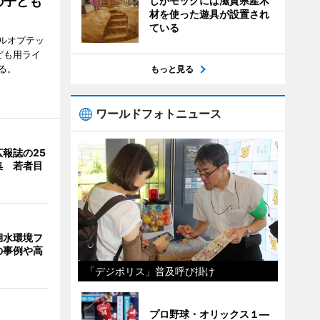
の子ども
しがモックには滋賀県産木
材を使った遊具が設置され
ている
ルオプテッ
ども用ライ
る。
もっと見る
ワールドフォトニュース
報誌の25
集 若者目
湖水環境フ
の事例や高
「デジポリス」普及呼び掛け
プロ野球・オリックス１―