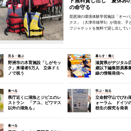
ト無料貸し出し 夏休み
の命守る
琵琶湖の環境体験学習施設「オーパ
クス」（大津市雄琴5）が現在、子
フジャケットを無料で貸し出してい
見る・遊ぶ
暮らす・働く
野洲市の木育施設「しがモッ
滋賀県がデジタル広
ク」来場者5万人 立体ドミ
歳以下編集部員募
ノで祝う
線の情報発信へ
食べる
学ぶ・知る
県庁近くに湖魚とジビエのレ
立命館守山でびわ
ストラン 「アユ、ビワマス
ォーラム ドイツ
以外の湖魚も」
校生の探究を発表
食べる