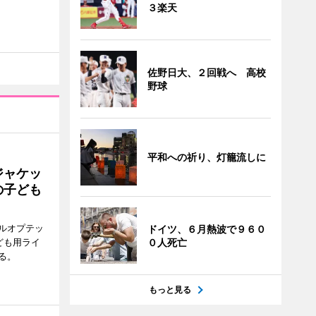
３楽天
佐野日大、２回戦へ 高校
野球
平和への祈り、灯籠流しに
ジャケッ
の子ども
ルオプテッ
ドイツ、６月熱波で９６０
ども用ライ
０人死亡
る。
もっと見る