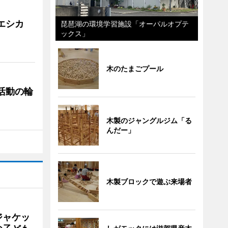
「エシカ
琵琶湖の環境学習施設「オーパルオプテ
ックス」
木のたまごプール
ぐ活動の輪
木製のジャングルジム「る
んだー」
木製ブロックで遊ぶ来場者
ジャケッ