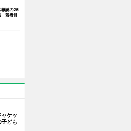
報誌の25
集 若者目
ジャケッ
の子ども