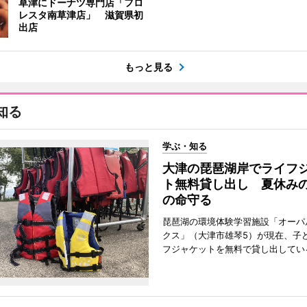
草津にドーナツ専門店「フロ
レスタ南草津店」 滋賀県初
出店
もっと見る
知る
学ぶ・知る
大津の琵琶湖岸でライフ
ト無料貸し出し 夏休み
の命守る
琵琶湖の環境体験学習施設「オーパ
クス」（大津市雄琴5）が現在、子
フジャケットを無料で貸し出してい