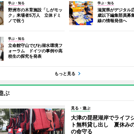
学ぶ・知る
学ぶ・知る
野洲市の木育施設「しがモッ
滋賀県がデジタル広
ク」来場者5万人 立体ドミ
歳以下編集部員募
ノで祝う
線の情報発信へ
学ぶ・知る
立命館守山でびわ湖水環境フ
ォーラム ドイツの事例や高
校生の探究を発表
もっと見る
遊ぶ
見る・遊ぶ
大津の琵琶湖岸でライフ
ト無料貸し出し 夏休み
の命守る