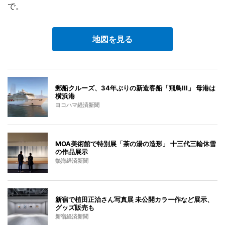
で。
地図を見る
郵船クルーズ、34年ぶりの新造客船「飛鳥III」 母港は
横浜港
ヨコハマ経済新聞
MOA美術館で特別展「茶の湯の造形」 十三代三輪休雪
の作品展示
熱海経済新聞
新宿で植田正治さん写真展 未公開カラー作など展示、
グッズ販売も
新宿経済新聞