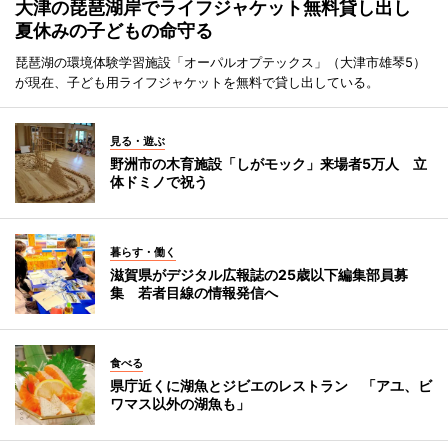
大津の琵琶湖岸でライフジャケット無料貸し出し
夏休みの子どもの命守る
琵琶湖の環境体験学習施設「オーパルオプテックス」（大津市雄琴5）
が現在、子ども用ライフジャケットを無料で貸し出している。
見る・遊ぶ
野洲市の木育施設「しがモック」来場者5万人 立
体ドミノで祝う
暮らす・働く
滋賀県がデジタル広報誌の25歳以下編集部員募
集 若者目線の情報発信へ
食べる
県庁近くに湖魚とジビエのレストラン 「アユ、ビ
ワマス以外の湖魚も」