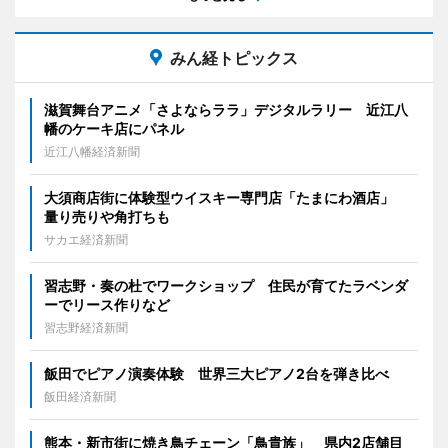
みん経トピックス
滋賀舞台アニメ「さよならララ」デジタルラリー 近江八
幡のケーキ店にパネル
近江八幡経済新聞
大須商店街に体験型ウイスキー専門店「たまにわ酒店」
量り売りや角打ちも
サカエ経済新聞
習志野・奏の杜でワークショップ 住民が育てたラベンダ
ーでリース作りなど
習志野経済新聞
飯田でピアノ演奏体験 世界三大ピアノ2台を弾き比べ
飯田経済新聞
熊本・新市街に焼き鳥チェーン「鳥貴族」 県内2店舗目