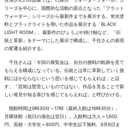
住博さんの作品展では、代表作「ウォーターフォール」シ
リーズを中心に、国際的な活動の原点となった「フラット
ウォーター」シリーズから最新作までを展示する。蛍光塗
料とブラックライトを用いた作品を展示する「BLACK
LIGHT ROOM」、最新作のびょうぶや掛け軸など、「伝
統と革新」をテーマにした展示で構成し、千住さんの表現
の変遷を紹介する。
千住さんは「今回の展覧会は、自分の挑戦の軌跡を見て
もらえる構成になっている。伝統とは常に革新していく挑
戦にほかならないという思いを感じてもらえれば」と話
す。「芸術は堅苦しいものではない。作品を見ることで新
しい発見や知る喜びを感じてもらえれば」と呼びかける。
開館時間は9時30分～17時（最終入館は16時30分）。
月曜休館（祝日の場合は翌日）。入館料は大人＝1,600
円、高校・大学生＝800円、中学生以下無料。9月6日ま