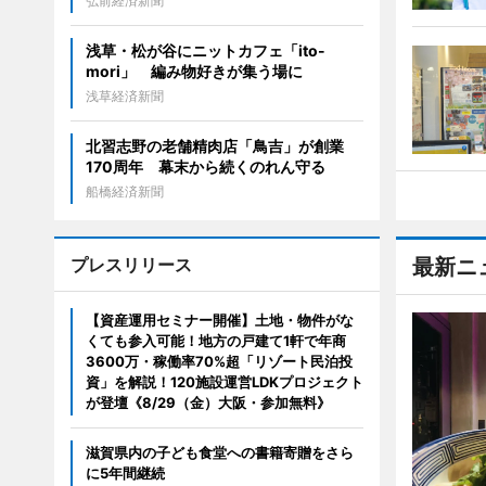
弘前経済新聞
浅草・松が谷にニットカフェ「ito-
mori」 編み物好きが集う場に
浅草経済新聞
北習志野の老舗精肉店「鳥吉」が創業
170周年 幕末から続くのれん守る
船橋経済新聞
プレスリリース
最新ニ
【資産運用セミナー開催】土地・物件がな
くても参入可能！地方の戸建て1軒で年商
3600万・稼働率70%超「リゾート民泊投
資」を解説！120施設運営LDKプロジェクト
が登壇《8/29（金）大阪・参加無料》
滋賀県内の子ども食堂への書籍寄贈をさら
に5年間継続