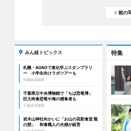
前の
みん経トピックス
特集
札幌・AOAOで進化学ぶスタンプラリ
ー 小学生向けラボツアーも
札幌経済新聞
千葉県立中央博物館で「ちば恐竜博」
巨大肉食恐竜や海の捕食者も
千葉経済新聞
岩木山神社向かいに「お山の花彩食堂 龍
の憩」 和食職人の夫婦が経営