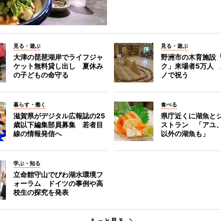
見る・遊ぶ
見る・遊ぶ
大津の琵琶湖岸でライフジャ
野洲市の木育施設
ケット無料貸し出し 夏休み
ク」来場者5万人
の子どもの命守る
ノで祝う
暮らす・働く
食べる
滋賀県がデジタル広報誌の25
県庁近くに湖魚と
歳以下編集部員募集 若者目
ストラン 「アユ
線の情報発信へ
以外の湖魚も」
学ぶ・知る
立命館守山でびわ湖水環境フ
ォーラム ドイツの事例や高
校生の探究を発表
もっと見る