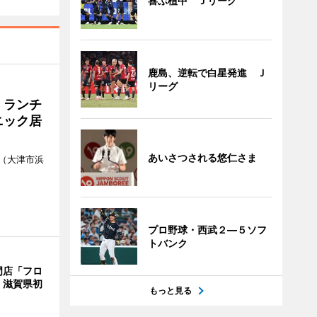
喜ぶ植中 Ｊリーグ
鹿島、逆転で白星発進 Ｊ
リーグ
 ランチ
ニック居
あいさつされる悠仁さま
（大津市浜
プロ野球・西武２―５ソフ
トバンク
門店「フロ
 滋賀県初
もっと見る