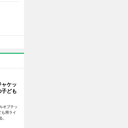
ジャケッ
の子ども
ルオプテッ
ども用ライ
る。