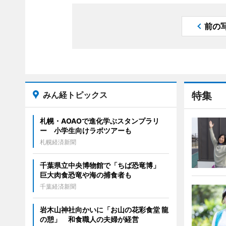
前の
みん経トピックス
特集
札幌・AOAOで進化学ぶスタンプラリ
ー 小学生向けラボツアーも
札幌経済新聞
千葉県立中央博物館で「ちば恐竜博」
巨大肉食恐竜や海の捕食者も
千葉経済新聞
岩木山神社向かいに「お山の花彩食堂 龍
の憩」 和食職人の夫婦が経営