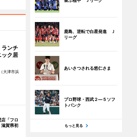
喜ぶ植中 Ｊリーグ
鹿島、逆転で白星発進 Ｊ
リーグ
 ランチ
ニック居
あいさつされる悠仁さま
（大津市浜
プロ野球・西武２―５ソフ
トバンク
門店「フロ
 滋賀県初
もっと見る