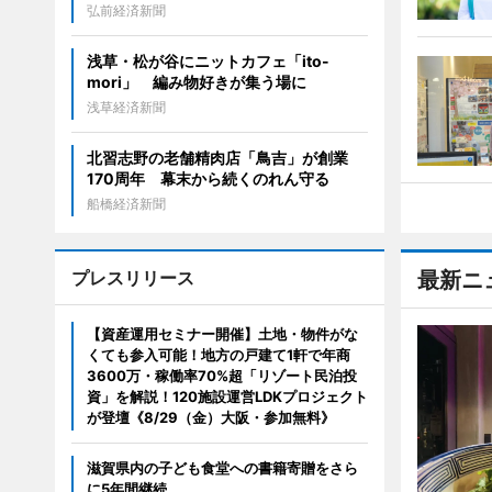
弘前経済新聞
浅草・松が谷にニットカフェ「ito-
mori」 編み物好きが集う場に
浅草経済新聞
北習志野の老舗精肉店「鳥吉」が創業
170周年 幕末から続くのれん守る
船橋経済新聞
プレスリリース
最新ニ
【資産運用セミナー開催】土地・物件がな
くても参入可能！地方の戸建て1軒で年商
3600万・稼働率70%超「リゾート民泊投
資」を解説！120施設運営LDKプロジェクト
が登壇《8/29（金）大阪・参加無料》
滋賀県内の子ども食堂への書籍寄贈をさら
に5年間継続