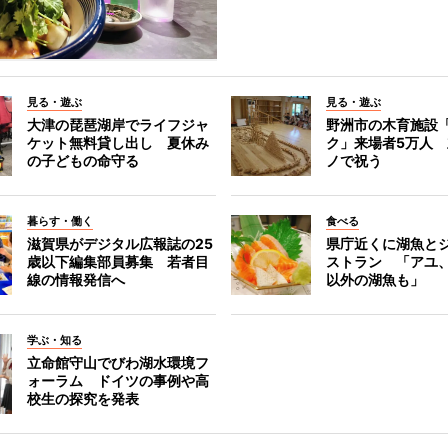
見る・遊ぶ
見る・遊ぶ
大津の琵琶湖岸でライフジャ
野洲市の木育施設
ケット無料貸し出し 夏休み
ク」来場者5万人
の子どもの命守る
ノで祝う
暮らす・働く
食べる
滋賀県がデジタル広報誌の25
県庁近くに湖魚と
歳以下編集部員募集 若者目
ストラン 「アユ
線の情報発信へ
以外の湖魚も」
学ぶ・知る
立命館守山でびわ湖水環境フ
ォーラム ドイツの事例や高
校生の探究を発表