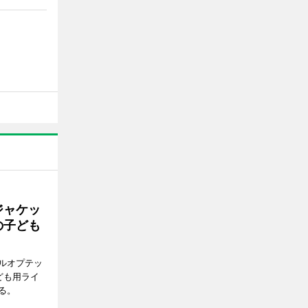
ジャケッ
の子ども
ルオプテッ
ども用ライ
る。