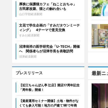
厚狭に保護猫カフェ「ねことおちゃ」
古民家改築、猫との触れ合いも
山口宇部経済新聞
文花で学生企画の「すみだタウンミーテ
ィング」 4テーマで意見交換
すみだ経済新聞
沼津発祥の医学研究会「U-TECH」開催
へ 関係者らが沼津市長を表敬訪問
沼津経済新聞
プレスリリース
最新ニ
【近江ちゃんぽん亭 辻店】開店17周年記念
「周年祭」開催！
【資産運用セミナー開催】土地・物件がな
くても参入可能！地方の戸建て1軒で年商