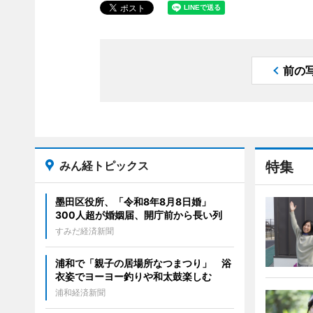
前の
みん経トピックス
特集
墨田区役所、「令和8年8月8日婚」
300人超が婚姻届、開庁前から長い列
すみだ経済新聞
浦和で「親子の居場所なつまつり」 浴
衣姿でヨーヨー釣りや和太鼓楽しむ
浦和経済新聞