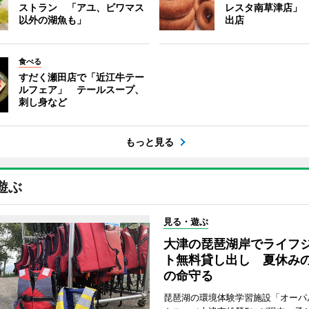
ストラン 「アユ、ビワマス
レスタ南草津店」
以外の湖魚も」
出店
食べる
すだく瀬田店で「近江牛テー
ルフェア」 テールスープ、
刺し身など
もっと見る
遊ぶ
見る・遊ぶ
大津の琵琶湖岸でライフ
ト無料貸し出し 夏休み
の命守る
琵琶湖の環境体験学習施設「オーパ