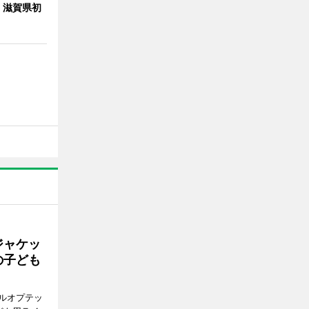
 滋賀県初
ジャケッ
の子ども
ルオプテッ