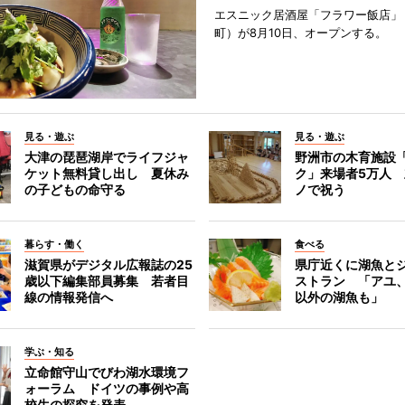
エスニック居酒屋「フラワー飯店」
町）が8月10日、オープンする。
見る・遊ぶ
見る・遊ぶ
大津の琵琶湖岸でライフジャ
野洲市の木育施設
ケット無料貸し出し 夏休み
ク」来場者5万人
の子どもの命守る
ノで祝う
暮らす・働く
食べる
滋賀県がデジタル広報誌の25
県庁近くに湖魚と
歳以下編集部員募集 若者目
ストラン 「アユ
線の情報発信へ
以外の湖魚も」
学ぶ・知る
立命館守山でびわ湖水環境フ
ォーラム ドイツの事例や高
校生の探究を発表