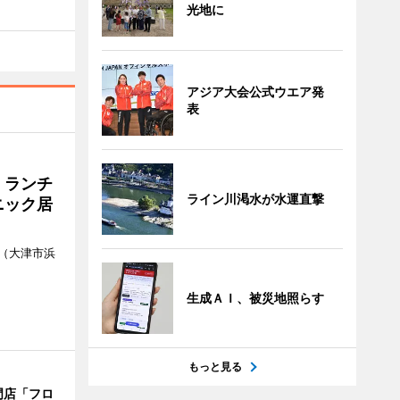
光地に
アジア大会公式ウエア発
表
 ランチ
ライン川渇水が水運直撃
ニック居
（大津市浜
生成ＡＩ、被災地照らす
もっと見る
門店「フロ