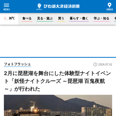
36°C
食べる
見る・遊ぶ
買う
暮らす・働く
学ぶ・知る
フォトフラッシュ
2026.07.01
2月に琵琶湖を舞台にした体験型ナイトイベン
ト「妖怪ナイトクルーズ ～琵琶湖 百鬼夜航
～」が行われた