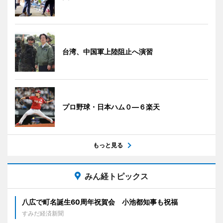
台湾、中国軍上陸阻止へ演習
プロ野球・日本ハム０―６楽天
もっと見る
みん経トピックス
八広で町名誕生60周年祝賀会 小池都知事も祝福
すみだ経済新聞