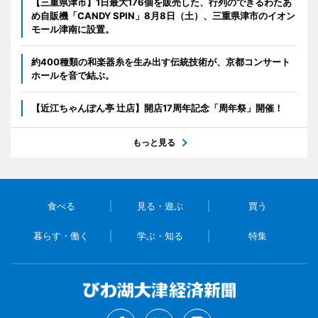
【三重県津市】1日最大176個を販売した、行列のできるわたあ
め自販機「CANDY SPIN」8月8日（土）、三重県津市のイオン
モール津南に設置。
約400種類の和楽器糸を生み出す伝統技術が、京都コンサート
ホールを音で結ぶ。
【近江ちゃんぽん亭 辻店】開店17周年記念「周年祭」開催！
もっと見る
食べる
見る・遊ぶ
買う
暮らす・働く
学ぶ・知る
特集