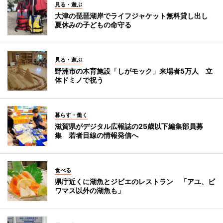
見る・遊ぶ
大津の琵琶湖岸でライフジャケット無料貸し出し
夏休みの子どもの命守る
見る・遊ぶ
野洲市の木育施設「しがモック」来場者5万人 立
体ドミノで祝う
暮らす・働く
滋賀県がデジタル広報誌の25歳以下編集部員募
集 若者目線の情報発信へ
食べる
県庁近くに湖魚とジビエのレストラン 「アユ、ビ
ワマス以外の湖魚も」