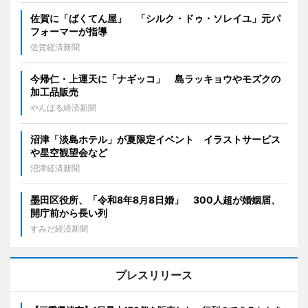
佐賀に「ばくてん屋」 「シルク・ドゥ・ソレイユ」元パ
フォーマーが指導
佐賀経済新聞
今帰仁・上運天に「ナギッコ」 島ラッキョウやモズクの
加工品販売
やんばる経済新聞
沼津「淡島ホテル」が夏限定イベント イラストサービス
や星空観望会など
沼津経済新聞
墨田区役所、「令和8年8月8日婚」 300人超が婚姻届、
開庁前から長い列
すみだ経済新聞
プレスリリース