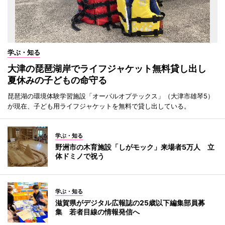
学ぶ・知る
大津の琵琶湖岸でライフジャケット無料貸し出し
夏休みの子どもの命守る
琵琶湖の環境体験学習施設「オーパルオプテックス」（大津市雄琴5）
が現在、子ども用ライフジャケットを無料で貸し出している。
学ぶ・知る
野洲市の木育施設「しがモック」来場者5万人 立
体ドミノで祝う
学ぶ・知る
滋賀県がデジタル広報誌の25歳以下編集部員募
集 若者目線の情報発信へ