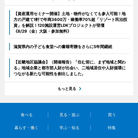
【資産運用セミナー開催】土地・物件がなくても参入可能！地
方の戸建て1軒で年商3600万・稼働率70%超「リゾート民泊投
資」を解説！120施設運営LDKプロジェクトが登壇
《8/29（金）大阪・参加無料》
滋賀県内の子ども食堂への書籍寄贈をさらに5年間継続
【近畿地区協議会】（開催報告）「住む前に、まず地域と関わ
る」地域企業と都市部人財が出会い、二地域居住や人財循環に
つながる新たな可能性を創出しました。
もっと見る
食べる
見る・遊ぶ
買う
暮らす・働く
学ぶ・知る
特集