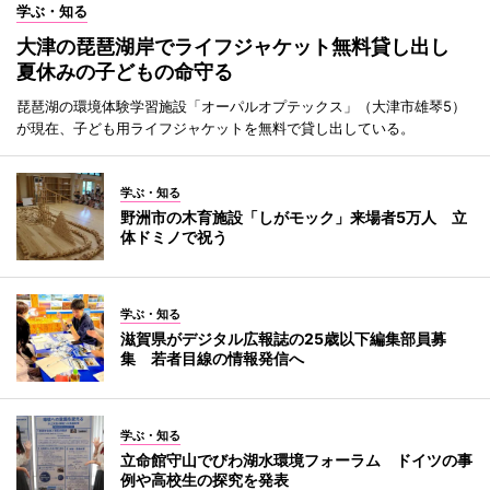
学ぶ・知る
大津の琵琶湖岸でライフジャケット無料貸し出し
夏休みの子どもの命守る
琵琶湖の環境体験学習施設「オーパルオプテックス」（大津市雄琴5）
が現在、子ども用ライフジャケットを無料で貸し出している。
学ぶ・知る
野洲市の木育施設「しがモック」来場者5万人 立
体ドミノで祝う
学ぶ・知る
滋賀県がデジタル広報誌の25歳以下編集部員募
集 若者目線の情報発信へ
学ぶ・知る
立命館守山でびわ湖水環境フォーラム ドイツの事
例や高校生の探究を発表