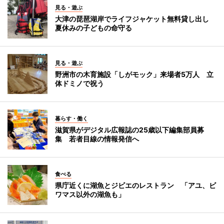
見る・遊ぶ
大津の琵琶湖岸でライフジャケット無料貸し出し
夏休みの子どもの命守る
見る・遊ぶ
野洲市の木育施設「しがモック」来場者5万人 立
体ドミノで祝う
暮らす・働く
滋賀県がデジタル広報誌の25歳以下編集部員募
集 若者目線の情報発信へ
食べる
県庁近くに湖魚とジビエのレストラン 「アユ、ビ
ワマス以外の湖魚も」