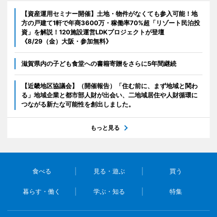
【資産運用セミナー開催】土地・物件がなくても参入可能！地
方の戸建て1軒で年商3600万・稼働率70%超「リゾート民泊投
資」を解説！120施設運営LDKプロジェクトが登壇
《8/29（金）大阪・参加無料》
滋賀県内の子ども食堂への書籍寄贈をさらに5年間継続
【近畿地区協議会】（開催報告）「住む前に、まず地域と関わ
る」地域企業と都市部人財が出会い、二地域居住や人財循環に
つながる新たな可能性を創出しました。
もっと見る
食べる
見る・遊ぶ
買う
暮らす・働く
学ぶ・知る
特集