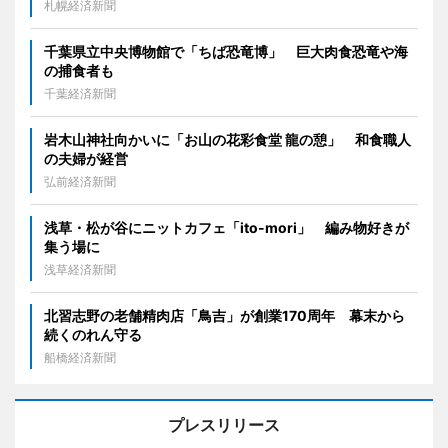
札幌経済新聞
千葉県立中央博物館で「ちば恐竜博」 巨大肉食恐竜や海
の捕食者も
千葉経済新聞
岩木山神社向かいに「お山の花彩食堂 龍の憩」 和食職人
の夫婦が経営
弘前経済新聞
浅草・松が谷にニットカフェ「ito-mori」 編み物好きが
集う場に
浅草経済新聞
北習志野の老舗精肉店「鳥吉」が創業170周年 幕末から
続くのれん守る
船橋経済新聞
プレスリリース