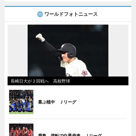
ワールドフォトニュース
長崎日大が２回戦へ 高校野球
喜ぶ植中 Ｊリーグ
鹿島、逆転で白星発進 Ｊリーグ