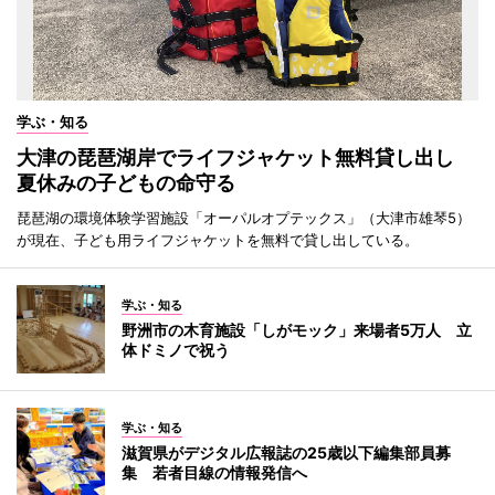
学ぶ・知る
大津の琵琶湖岸でライフジャケット無料貸し出し
夏休みの子どもの命守る
琵琶湖の環境体験学習施設「オーパルオプテックス」（大津市雄琴5）
が現在、子ども用ライフジャケットを無料で貸し出している。
学ぶ・知る
野洲市の木育施設「しがモック」来場者5万人 立
体ドミノで祝う
学ぶ・知る
滋賀県がデジタル広報誌の25歳以下編集部員募
集 若者目線の情報発信へ