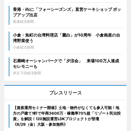
香港・ifcに「フォーシーズンズ」直営ケーキショップ ポッ
プアップ出店
香港経済新聞
小倉・魚町の台湾料理店「麗白」が10周年 小倉南産の台
湾野菜使う
小倉経済新聞
石廊崎オーシャンパークで「夕涼会」 来場100万人達成
セレモニーも
伊豆下田経済新聞
プレスリリース
【資産運用セミナー開催】土地・物件がなくても参入可能！地
方の戸建て1軒で年商3600万・稼働率70%超「リゾート民泊投
資」を解説！120施設運営LDKプロジェクトが登壇
《8/29（金）大阪・参加無料》