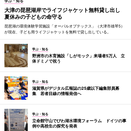
学ぶ・知る
大津の琵琶湖岸でライフジャケット無料貸し出し
夏休みの子どもの命守る
琵琶湖の環境体験学習施設「オーパルオプテックス」（大津市雄琴5）
が現在、子ども用ライフジャケットを無料で貸し出している。
学ぶ・知る
野洲市の木育施設「しがモック」来場者5万人 立
体ドミノで祝う
学ぶ・知る
滋賀県がデジタル広報誌の25歳以下編集部員募
集 若者目線の情報発信へ
学ぶ・知る
立命館守山でびわ湖水環境フォーラム ドイツの事
例や高校生の探究を発表