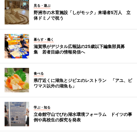
見る・遊ぶ
野洲市の木育施設「しがモック」来場者5万人 立
体ドミノで祝う
暮らす・働く
滋賀県がデジタル広報誌の25歳以下編集部員募
集 若者目線の情報発信へ
食べる
県庁近くに湖魚とジビエのレストラン 「アユ、ビ
ワマス以外の湖魚も」
学ぶ・知る
立命館守山でびわ湖水環境フォーラム ドイツの事
例や高校生の探究を発表