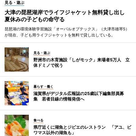
見る・遊ぶ
大津の琵琶湖岸でライフジャケット無料貸し出し
夏休みの子どもの命守る
琵琶湖の環境体験学習施設「オーパルオプテックス」（大津市雄琴5）
が現在、子ども用ライフジャケットを無料で貸し出している。
見る・遊ぶ
野洲市の木育施設「しがモック」来場者5万人 立
体ドミノで祝う
暮らす・働く
滋賀県がデジタル広報誌の25歳以下編集部員募
集 若者目線の情報発信へ
食べる
県庁近くに湖魚とジビエのレストラン 「アユ、ビ
ワマス以外の湖魚も」