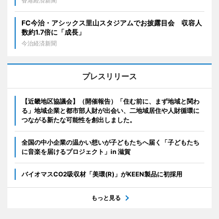
香港経済新聞
FC今治・アシックス里山スタジアムでお披露目会 収容人
数約1.7倍に「成長」
今治経済新聞
プレスリリース
【近畿地区協議会】（開催報告）「住む前に、まず地域と関わ
る」地域企業と都市部人財が出会い、二地域居住や人財循環に
つながる新たな可能性を創出しました。
全国の中小企業の温かい想いが子どもたちへ届く「子どもたち
に音楽を届けるプロジェクト」in 滋賀
バイオマスCO2吸収材「美環(R)」がKEEN製品に初採用
もっと見る