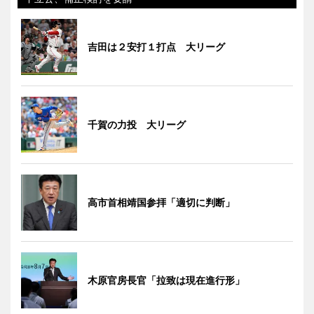
吉田は２安打１打点 大リーグ
千賀の力投 大リーグ
高市首相靖国参拝「適切に判断」
木原官房長官「拉致は現在進行形」