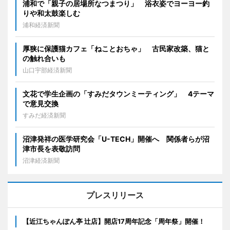
浦和で「親子の居場所なつまつり」 浴衣姿でヨーヨー釣
りや和太鼓楽しむ
浦和経済新聞
厚狭に保護猫カフェ「ねことおちゃ」 古民家改築、猫と
の触れ合いも
山口宇部経済新聞
文花で学生企画の「すみだタウンミーティング」 4テーマ
で意見交換
すみだ経済新聞
沼津発祥の医学研究会「U-TECH」開催へ 関係者らが沼
津市長を表敬訪問
沼津経済新聞
プレスリリース
【近江ちゃんぽん亭 辻店】開店17周年記念「周年祭」開催！