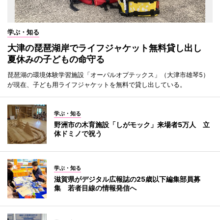
学ぶ・知る
大津の琵琶湖岸でライフジャケット無料貸し出し
夏休みの子どもの命守る
琵琶湖の環境体験学習施設「オーパルオプテックス」（大津市雄琴5）
が現在、子ども用ライフジャケットを無料で貸し出している。
学ぶ・知る
野洲市の木育施設「しがモック」来場者5万人 立
体ドミノで祝う
学ぶ・知る
滋賀県がデジタル広報誌の25歳以下編集部員募
集 若者目線の情報発信へ