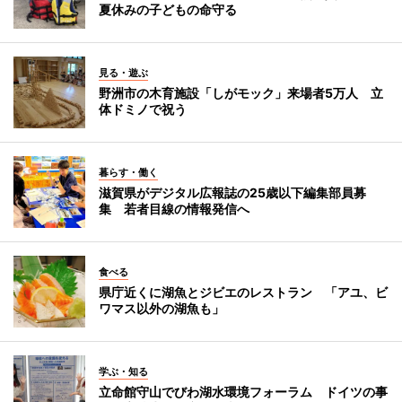
夏休みの子どもの命守る
見る・遊ぶ
野洲市の木育施設「しがモック」来場者5万人 立
体ドミノで祝う
暮らす・働く
滋賀県がデジタル広報誌の25歳以下編集部員募
集 若者目線の情報発信へ
食べる
県庁近くに湖魚とジビエのレストラン 「アユ、ビ
ワマス以外の湖魚も」
学ぶ・知る
立命館守山でびわ湖水環境フォーラム ドイツの事